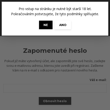
+420 608 686 965
(Út a Čt, 14 - 18 hod.)
Pro vstup na stránku je nutné být starší 18 let.
0
Pokračováním potvrzujete, že tyto podmínky splňujete.
0 Kč
NE
ANO
Menu
Zapomenuté heslo
Pokud již máte vytvořený účet, ale zapomněli jste své heslo, zadejte
svou e-mailovou adresu, kterou jste uvedli při registraci. Zašleme
Vám na ni e-mail s odkazem pro nastavení nového hesla.
Váš e-mail:
Obnovit heslo