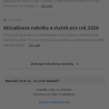
doplňujeme naše služby i nabídku podle reálných potřeb. Pro rok
2026 jsme na eshopu z...
číst celé
01.01.2026
Aktualizace nabídky a služeb pro rok 2026
Postupně upravujeme a doplňujeme naše služby i nabídku podle
reálných potřeb. Pro rok 2026 jsme na eshopu zpřehlednili a rozšířili
několik oblastí. ...
číst celé
Zobrazit všechny novinky
Nenašli jste to, co jste hledali?
Napište nám, co sháníte.
Ozveme se Vám s nabídkou.
ZADAT POŽADAVEK