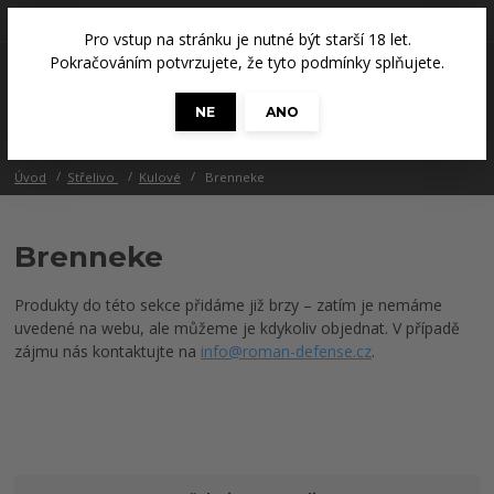
+420 608 686 965
(Út a Čt, 14 - 18 hod.)
Pro vstup na stránku je nutné být starší 18 let.
0
Pokračováním potvrzujete, že tyto podmínky splňujete.
0 Kč
NE
ANO
Menu
Úvod
Střelivo
Kulové
Brenneke
Brenneke
Produkty do této sekce přidáme již brzy – zatím je nemáme
uvedené na webu, ale můžeme je kdykoliv objednat. V případě
zájmu nás kontaktujte na
info@roman-defense.cz
.