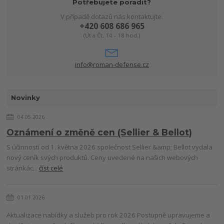
Potřebujete poradit?
V případě dotazů nás kontaktujte.
+420 608 686 965
(Út a Čt, 14 - 18 hod.)
info@roman-defense.cz
Novinky
04.05.2026
Oznámení o změně cen (Sellier & Bellot)
S účinností od 1. května 2026 společnost Sellier &amp; Bellot vydala
nový ceník svých produktů. Ceny uvedené na našich webových
stránkác...
číst celé
01.01.2026
Aktualizace nabídky a služeb pro rok 2026 Postupně upravujeme a