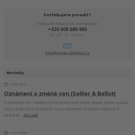
Potřebujete poradit?
V případě dotazů nás kontaktujte.
+420 608 686 965
(Út a Čt, 14 - 18 hod.)
info@roman-defense.cz
Novinky
04.05.2026
Oznámení o změně cen (Sellier & Bellot)
S účinností od 1. května 2026 společnost Sellier &amp; Bellot vydala
nový ceník svých produktů. Ceny uvedené na našich webových
stránkác...
číst celé
01.01.2026