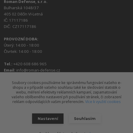
Roman Defense, s.r.o.
Bulharská 1048/37
405 02 Děčín VI-Letná
IČ: 17117186
DIČ: CZ17117186
PROVOZNÍ DOBA:
Úterý: 14:00 - 18:00
Čtvrtek: 14:00 - 18:00
Tel.:
+420 608 686 965
Email:
info@roman-defense.cz
Soubory cookies používáme ke správnému fungování našeho e-
shopu a v případě vašeho souhlasu také ke sledování statistik o
webu, měření efektivity reklamních kampaní, zapamatování
vašeho oblíbeného nastavení při používání stránek, či zobrazení
reklam odpovídajících vašim preferencím.
Více k využití cookies
Upravit sběr cookies.
Nastavení
Souhlasím
2026 © Roman Defense, s.r.o.