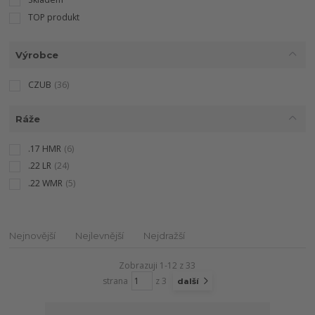
TOP produkt
Výrobce
CZUB
(36)
Ráže
.17 HMR
(6)
.22 LR
(24)
.22 WMR
(5)
Nejnovější
Nejlevnější
Nejdražší
Zobrazuji 1-12 z 33
strana
z 3
další