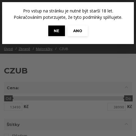
+420 608 686 965
(Út a Čt, 14 - 18 hod.)
Pro vstup na stránku je nutné být starší 18 let.
0
Pokračováním potvrzujete, že tyto podmínky splňujete.
0 Kč
NE
ANO
Menu
Úvod
Zbraně
Malorážky
CZUB
CZUB
Cena:
Od
Do
Kč
Kč
Štítky
Skladem