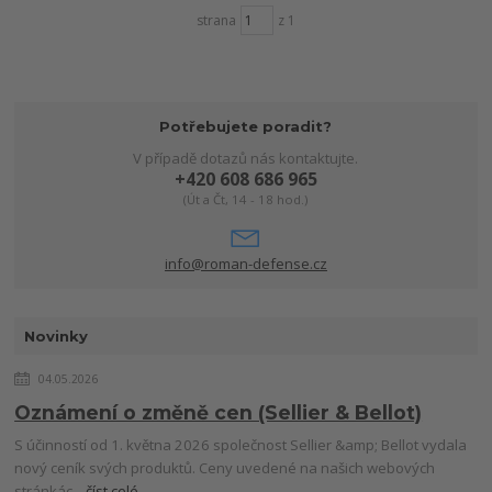
strana
z 1
Potřebujete poradit?
V případě dotazů nás kontaktujte.
+420 608 686 965
(Út a Čt, 14 - 18 hod.)
info@roman-defense.cz
Novinky
04.05.2026
Oznámení o změně cen (Sellier & Bellot)
S účinností od 1. května 2026 společnost Sellier &amp; Bellot vydala
nový ceník svých produktů. Ceny uvedené na našich webových
stránkác...
číst celé