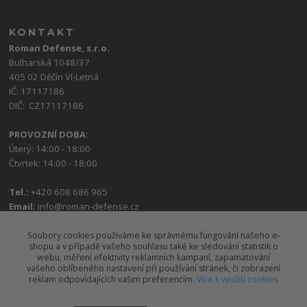
KONTAKT
Roman Defense, s.r.o.
Bulharská 1048/37
405 02 Děčín VI-Letná
IČ: 17117186
DIČ: CZ17117186
PROVOZNÍ DOBA:
Úterý: 14:00 - 18:00
Čtvrtek: 14:00 - 18:00
Tel.:
+420 608 686 965
Email:
info@roman-defense.cz
Soubory cookies používáme ke správnému fungování našeho e-
shopu a v případě vašeho souhlasu také ke sledování statistik o
webu, měření efektivity reklamních kampaní, zapamatování
vašeho oblíbeného nastavení při používání stránek, či zobrazení
reklam odpovídajících vašim preferencím.
Více k využití cookies
Upravit sběr cookies.