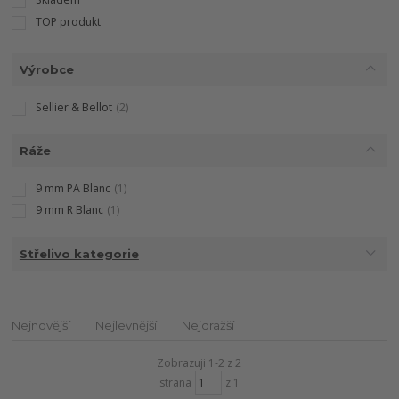
TOP produkt
Výrobce
Sellier & Bellot
(2)
Ráže
9 mm PA Blanc
(1)
9 mm R Blanc
(1)
Střelivo kategorie
Nejnovější
Nejlevnější
Nejdražší
Zobrazuji 1-2 z 2
strana
z 1