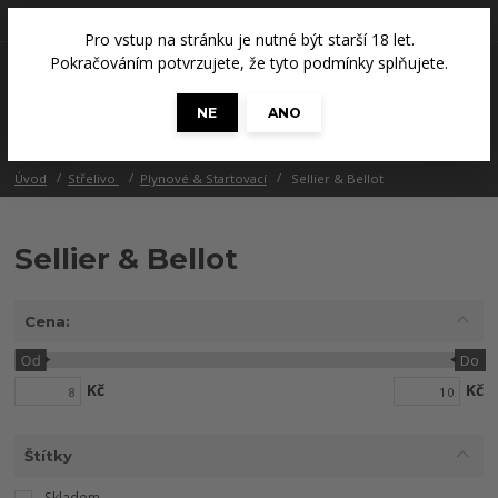
+420 608 686 965
(Út a Čt, 14 - 18 hod.)
Pro vstup na stránku je nutné být starší 18 let.
0
Pokračováním potvrzujete, že tyto podmínky splňujete.
0 Kč
NE
ANO
Menu
Úvod
Střelivo
Plynové & Startovací
Sellier & Bellot
Sellier & Bellot
Cena:
Od
Do
Kč
Kč
Štítky
Skladem