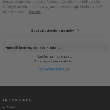
Postupně upravujeme a doplňujeme naše služby i nabídku podle
reálných potřeb. Pro rok 2026 jsme na eshopu zpřehlednili a rozšířili
několik oblastí. ...
číst celé
Zobrazit všechny novinky
Nenašli jste to, co jste hledali?
Napište nám, co sháníte.
Ozveme se Vám s nabídkou.
ZADAT POŽADAVEK
INFORMACE
O nás