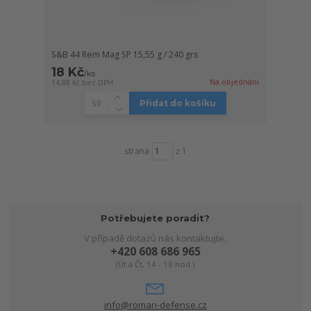
S&B 44 Rem Mag SP 15,55 g / 240 grs
18 Kč
/
ks
Na objednání
14,88 Kč
bez DPH
Přidat do košíku
strana
z 1
Potřebujete poradit?
V případě dotazů nás kontaktujte.
+420 608 686 965
(Út a Čt, 14 - 18 hod.)
info@roman-defense.cz