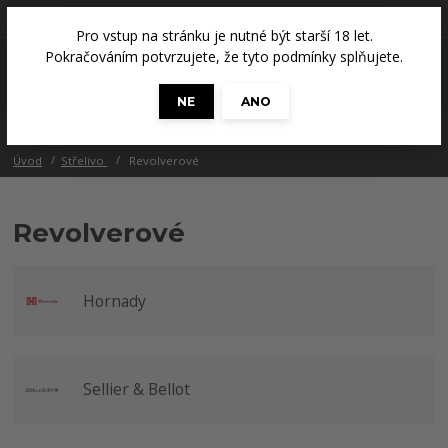
+420 608 686 965
(Út a Čt, 14 - 18 hod.)
Pro vstup na stránku je nutné být starší 18 let.
0
Pokračováním potvrzujete, že tyto podmínky splňujete.
0 Kč
NE
ANO
Menu
Úvod
Střelivo
Revolverové
Revolverové
Hornady
Sellier & Bellot