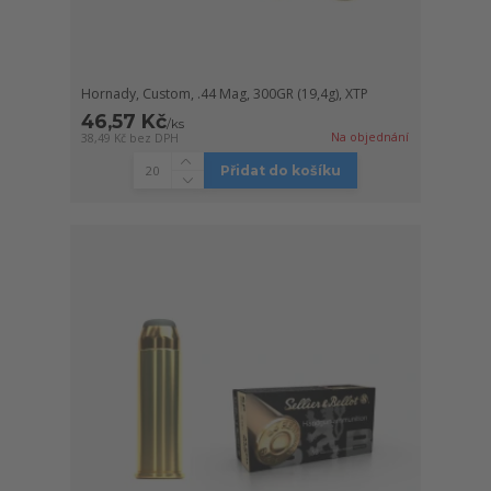
Hornady, Custom, .44 Mag, 300GR (19,4g), XTP
46,57 Kč
/
ks
Na objednání
38,49 Kč
bez DPH
Přidat do košíku