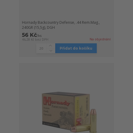
Hornady Backcountry Defense, .44 Rem.Mag.,
240GR (15,5g), DGH
56 Kč
/
ks
Na objednání
46,28 Kč
bez DPH
Přidat do košíku