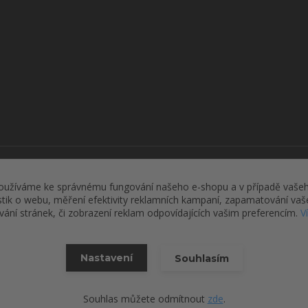
Upravit sběr cookies.
oužíváme ke správnému fungování našeho e-shopu a v případě vašeh
istik o webu, měření efektivity reklamních kampaní, zapamatování va
ívání stránek, či zobrazení reklam odpovídajících vašim preferencím.
V
2026 © Roman Defense, s.r.o.
Vytvořeno na
Eshop-rychle.cz
Nastavení
Souhlasím
Souhlas můžete odmítnout
zde
.