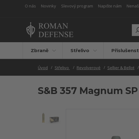
O nás
Novinky
Slevový program
Napište nám
Nenašli
Zbraně
Střelivo
Příslušenst
Úvod
Střelivo
Revolverové
Sellier & Bellot
S&B 357 Magnum SP 1