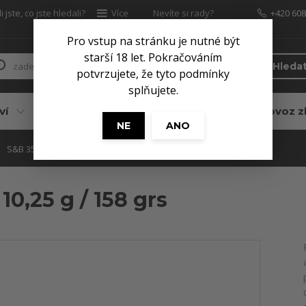
 jste, co jste hledali?
Více
Nevíte si rady?
+420 608
Zavolejte.
Pro vstup na stránku je nutné být
starší 18 let. Pokračováním
Hleda
potvrzujete, že tyto podmínky
splňujete.
ví
Pro myslivce
Služby
Dovoz z
NE
ANO
S&B 357 Magnum SP 10,25 g / 158 grs
0,25 g / 158 grs