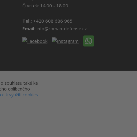
Čtvrtek: 14:00 - 18:00
Tel.:
+420 608 686 965
Email:
info@roman-defense.cz
o souhlasu také ke
šeho oblíbeného
íce k využití cookies