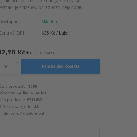
rychlé předání kinetické energie. Střela se
vyznačuje sníženou odrazivostí.
celý popis
Dostupnost
Skladem
Cena vč. DPH
635 Kč / balení
12,70 Kč
/
ks
10,50 Kč
bez DPH
Přidat do košíku
Číslo produktu:
1096
Výrobce:
Sellier & Bellot
Kód produktu:
V311432
Střelivo kategorie:
S3
Hlídat cenu / dostupnost