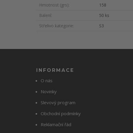
Hmotnost (grs)
158
Balení
50 ks
Střelivo kategorie
S3
INFORMACE
O nás
Novinky
Slevový program
Obchodní podmínky
Reklamační řád