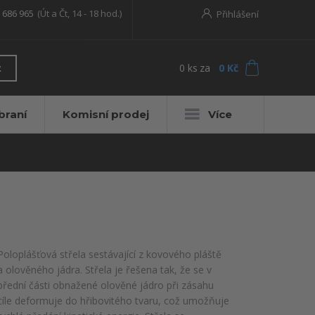
 686 965
(Út a Čt, 14 - 18 hod.)
Přihlášení
0
ks
za
0 Kč
t
braní
Komisní prodej
Více
Poloplášťová střela sestávající z kovového pláště
a olověného jádra. Střela je řešena tak, že se v
přední části obnažené olověné jádro při zásahu
cíle deformuje do hřibovitého tvaru, což umožňuje