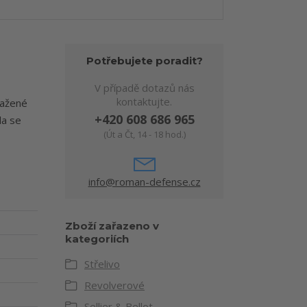
Potřebujete poradit?
V případě dotazů nás
kontaktujte.
nažené
+420 608 686 965
la se
(Út a Čt, 14 - 18 hod.)
info@roman-defense.cz
Zboží zařazeno v
kategoriích
Střelivo
Revolverové
Sellier & Bellot