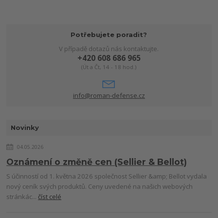
Potřebujete poradit?
V případě dotazů nás kontaktujte.
+420 608 686 965
(Út a Čt, 14 - 18 hod.)
info@roman-defense.cz
Novinky
04.05.2026
Oznámení o změně cen (Sellier & Bellot)
S účinností od 1. května 2026 společnost Sellier &amp; Bellot vydala
nový ceník svých produktů. Ceny uvedené na našich webových
stránkác...
číst celé