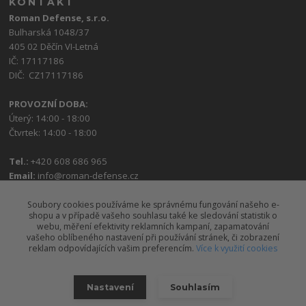
KONTAKT
Roman Defense, s.r.o.
Bulharská 1048/37
405 02 Děčín VI-Letná
IČ: 17117186
DIČ: CZ17117186
PROVOZNÍ DOBA:
Úterý: 14:00 - 18:00
Čtvrtek: 14:00 - 18:00
Tel.:
+420 608 686 965
Email:
info@roman-defense.cz
Soubory cookies používáme ke správnému fungování našeho e-
shopu a v případě vašeho souhlasu také ke sledování statistik o
webu, měření efektivity reklamních kampaní, zapamatování
vašeho oblíbeného nastavení při používání stránek, či zobrazení
reklam odpovídajících vašim preferencím.
Více k využití cookies
Upravit sběr cookies.
Nastavení
Souhlasím