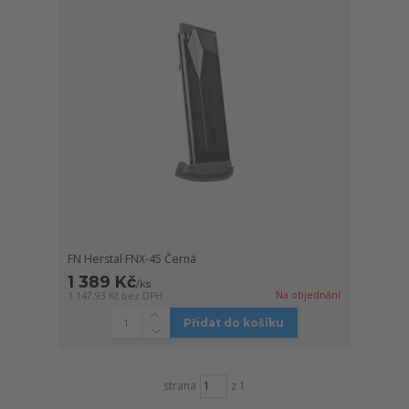
FN Herstal FNX-45 Černá
1 389 Kč
/
ks
Na objednání
1 147,93 Kč
bez DPH
Přidat do košíku
strana
z 1