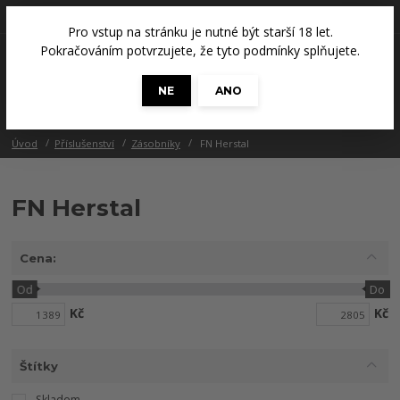
+420 608 686 965
(Út a Čt, 14 - 18 hod.)
Pro vstup na stránku je nutné být starší 18 let.
0
Pokračováním potvrzujete, že tyto podmínky splňujete.
0 Kč
NE
ANO
Menu
Úvod
Příslušenství
Zásobníky
FN Herstal
FN Herstal
Cena:
Od
Do
Kč
Kč
Štítky
Skladem