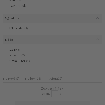
TOP produkt
Výrobce
FN Herstal
(4)
Ráže
.22 LR
(1)
.45 Auto
(2)
9 mm Luger
(1)
Nejnovější
Nejlevnější
Nejdražší
Zobrazuji 1-4 z 4
strana
z 1