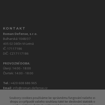
KONTAKT
Roman Defense, s.r.o.
Bulharská 1048/37
405 02 Děčín VI-Letná
IČ: 17117186
DIČ: CZ17117186
PROVOZNÍ DOBA:
Úterý: 14:00 - 18:00
Čtvrtek: 14:00 - 18:00
Tel.:
+420 608 686 965
Email:
info@roman-defense.cz
Soubory cookies používáme ke správnému fungování našeho e-
shopu a v případě vašeho souhlasu také ke sledování statistik o