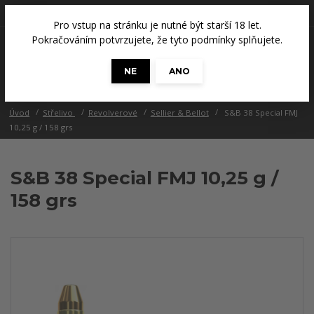
+420 608 686 965
(Út a Čt, 14 - 18 hod.)
Pro vstup na stránku je nutné být starší 18 let.
0
Pokračováním potvrzujete, že tyto podmínky splňujete.
0 Kč
NE
ANO
Menu
Úvod
Střelivo
Revolverové
Sellier & Bellot
S&B 38 Special FMJ
10,25 g / 158 grs
S&B 38 Special FMJ 10,25 g /
158 grs