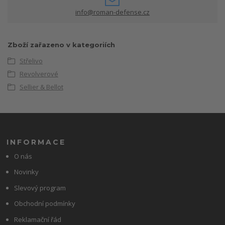
info@roman-defense.cz
Zboží zařazeno v kategoriích
Střelivo
Revolverové
Sellier & Bellot
INFORMACE
O nás
Novinky
Slevový program
Obchodní podmínky
Reklamační řád