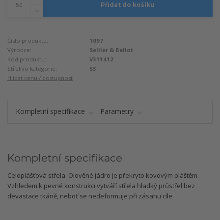
Přidat do košíku
Číslo produktu:
1097
Výrobce:
Sellier & Bellot
Kód produktu:
V311412
Střelivo kategorie:
S3
Hlídat cenu / dostupnost
Kompletní specifikace
Parametry
Kompletní specifikace
Celoplášťová střela. Olověné jádro je překryto kovovým pláštěm.
Vzhledem k pevné konstrukci vytváří střela hladký průstřel bez
devastace tkáně, neboť se nedeformuje při zásahu cíle.