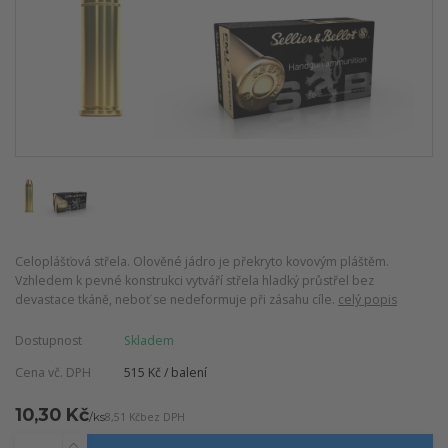
Celoplášťová střela. Olověné jádro je překryto kovovým pláštěm.
Vzhledem k pevné konstrukci vytváří střela hladký průstřel bez
devastace tkáně, neboť se nedeformuje při zásahu cíle.
celý popis
Dostupnost
Skladem
Cena vč. DPH
515 Kč / balení
10,30 Kč
/
ks
8,51 Kč
bez DPH