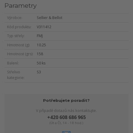
Parametry
Výrobce
Sellier & Bellot
Kód produktu
V311412
Typ střely
FMJ
Hmotnost (g)
10.25
Hmotnost (grs)
158
Balení
50 ks
Střelivo
S3
kategorie
Potřebujete poradit?
V případě dotazů nás kontaktujte.
+420 608 686 965
(Út a Čt, 14 - 18 hod.)