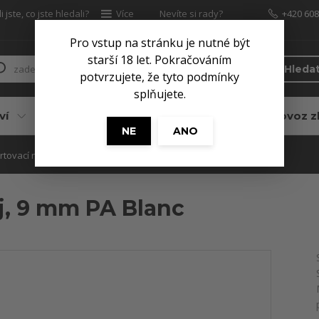
 jste, co jste hledali?
Více
Nevíte si rady?
+420 608
Zavolejte.
Pro vstup na stránku je nutné být
starší 18 let. Pokračováním
Hleda
potvrzujete, že tyto podmínky
splňujete.
ví
Pro myslivce
Služby
Dovoz z
NE
ANO
rtovací náboj, 9 mm PA Blanc
j, 9 mm PA Blanc