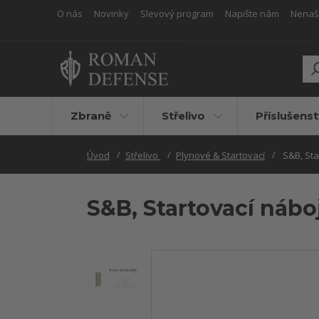
O nás
Novinky
Slevový program
Napište nám
Nenašli
Zbraně
Střelivo
Příslušenst
Úvod
Střelivo
Plynové & Startovací
S&B, Sta
S&B, Startovací nábo