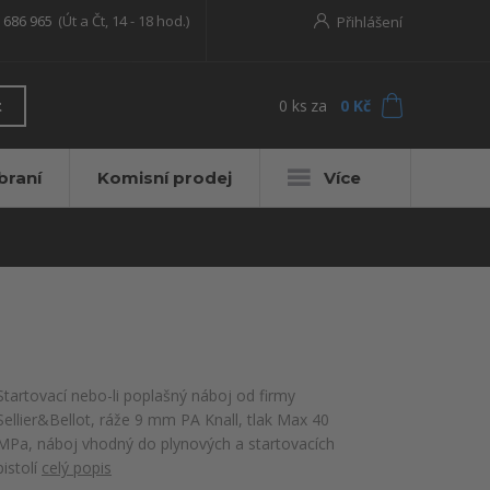
 686 965
(Út a Čt, 14 - 18 hod.)
Přihlášení
0
ks
za
0 Kč
t
braní
Komisní prodej
Více
Startovací nebo-li poplašný náboj od firmy
Sellier&Bellot, ráže 9 mm PA Knall, tlak Max 40
MPa, náboj vhodný do plynových a startovacích
pistolí
celý popis