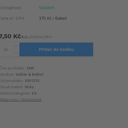
Dostupnost
Skladem
Cena vč. DPH
375 Kč / Balení
7,50 Kč
/
ks
6,20 Kč
bez DPH
Přidat do košíku
Číslo produktu:
1041
Výrobce:
Sellier & Bellot
Kód produktu:
V311372
Obsah balení:
50 ks
Střelivo kategorie:
S4
Hlídat cenu / dostupnost