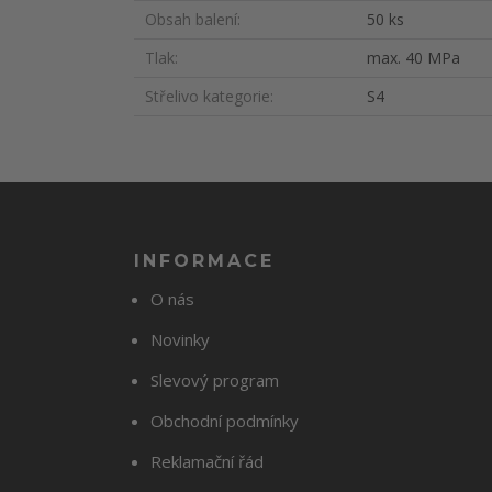
Obsah balení
50 ks
Tlak
max. 40 MPa
Střelivo kategorie
S4
INFORMACE
O nás
Novinky
Slevový program
Obchodní podmínky
Reklamační řád