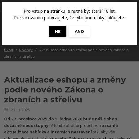
+420 608 686 965
(Út a Čt, 14 - 18 hod.)
Pro vstup na stránku je nutné být starší 18 let.
0
Pokračováním potvrzujete, že tyto podmínky splňujete.
0 Kč
NE
ANO
Menu
Úvod
Novinky
Aktualizace eshopu a změny podle nového Zákona o
zbraních a střelivu
Aktualizace eshopu a změny
podle nového Zákona o
zbraních a střelivu
23.11.2025
Od 27. prosince 2025 do 1. ledna 2026 bude náš e shop
dočasně nedostupný.
V tomto období proběhne
rozsáhlá
aktualizace nabídky a interních nastavení
tak, aby vše
odpovídalo požadavkům
nového Zákona o zbraních a střelivu č.