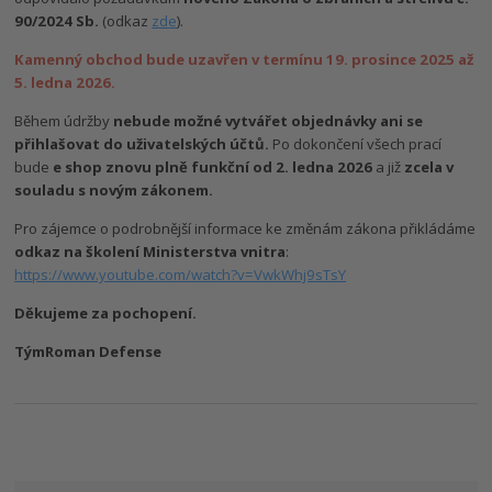
90/2024 Sb.
(odkaz
zde
).
Kamenný obchod bude uzavřen v termínu 19. prosince 2025 až
5. ledna 2026.
Během údržby
nebude možné vytvářet objednávky ani se
přihlašovat do uživatelských účtů.
Po dokončení všech prací
bude
e shop znovu plně funkční od 2. ledna 2026
a již
zcela v
souladu s novým zákonem.
Pro zájemce o podrobnější informace ke změnám zákona přikládáme
odkaz na školení Ministerstva vnitra
:
https://www.youtube.com/watch?v=VwkWhj9sTsY
Děkujeme za pochopení.
Tým
Roman Defense