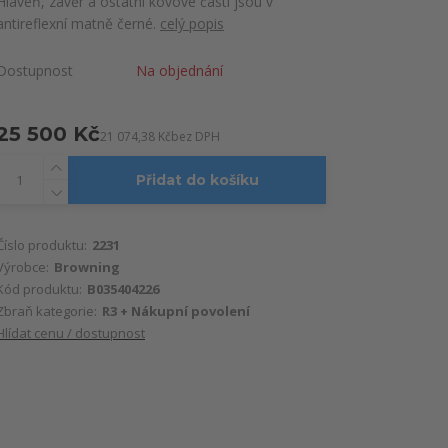
Hlaveň, závěr a ostatní kovové části jsou v
antireflexní matně černé.
celý popis
Dostupnost
Na objednání
25 500 Kč
21 074,38 Kč
bez DPH
Přidat do košíku
Číslo produktu:
2231
Výrobce:
Browning
Kód produktu:
B035404226
Zbraň kategorie:
R3 + Nákupní povolení
Hlídat cenu / dostupnost