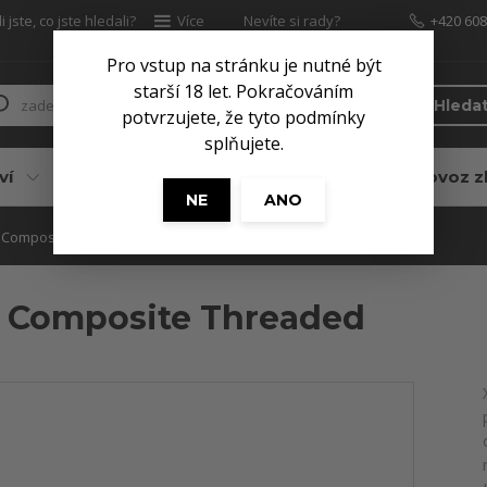
 jste, co jste hledali?
Více
Nevíte si rady?
+420 608
Zavolejte.
Pro vstup na stránku je nutné být
starší 18 let. Pokračováním
Hleda
potvrzujete, že tyto podmínky
splňujete.
ví
Pro myslivce
Služby
Dovoz z
NE
ANO
 Composite Threaded
 Composite Threaded