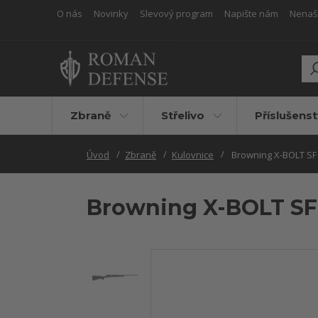
O nás
Novinky
Slevový program
Napište nám
Nenašli
Zbraně
Střelivo
Příslušenst
Úvod
Zbraně
Kulovnice
Browning X-BOLT SF
Browning X-BOLT SF