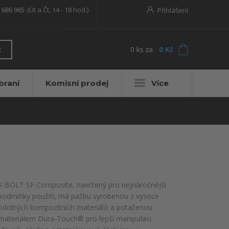
 686 965
(Út a Čt, 14 - 18 hod.)
Přihlášení
0
ks
za
0 Kč
t
braní
Komisní prodej
Více
X-BOLT SF Composite, navržený pro nejnáročnější
podmínky použití, má pažbu vyrobenou z vysoce
odolných kompozitních materiálů a potaženou
materiálem Dura-Touch® pro lepší manipulaci.