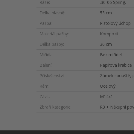
Ráže
.30-06 Spring.
Délka hlavně
53 cm
Pažba
Pistolový úchop
Materiál pažby
Kompozit
Délka pažby
36 cm
Mířidla
Bez mířidel
Balení
Papírová krabice
Příslušenství
Zámek spouště, 
Rám
Ocelový
Závit
M14x1
Zbraň kategorie
R3 + Nákupní pov