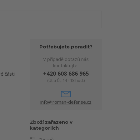
Potřebujete poradit?
V případě dotazů nás
kontaktujte.
+420 608 686 965
é části
(Út a Čt, 14 - 18 hod.)
info@roman-defense.cz
Zboží zařazeno v
kategoriích
Zbraně