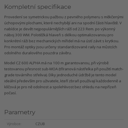
Kompletní specifikace
Provedení se symetrickou pažbou z pevného polymeru s měkčenými
úchopovými plochami, které nechybějí ani na spodní části hlaviště. V
nabídce je devět nejpopulárnějších ráží od 223 Rem. po výkonný
náboj 300 WM. Polotěžká hlaveň s délkou optimalizovanou pro
konkrétní ráži bez mechanických mířidel má na ústí závit s krytkou.
Pro montáž optiky jsou určeny standardizované raily na můstcích
odolného duralového pouzdra závěru.
Model CZ 600 ALPHA má na 100 m garantovanou, při výrobě
testovanou přesnost sub-MOA (tříranová nástřelka při použití match-
grade továrního střeliva). Díky jednoduché údržbě je tento model
ideální především pro uživatele, kteří zbraň používají každodenně a
klíčová je pro ně odolnost a spolehlivost bez ohledu na nepřízeň
počasí.
Parametry
Výrobce
CZUB