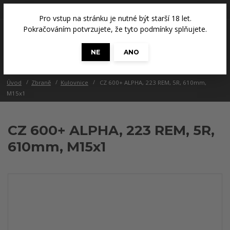
+420 608 686 965
(Út a Čt, 14 - 18 hod.)
Pro vstup na stránku je nutné být starší 18 let.
0
Pokračováním potvrzujete, že tyto podmínky splňujete.
0 Kč
NE
ANO
Menu
Úvod
Zbraně
Kulovnice
CZ 600+ ALPHA, 223 REM, 5R, 610mm,
M15x1
CZ 600+ ALPHA, 223 REM, 5R,
610mm, M15x1