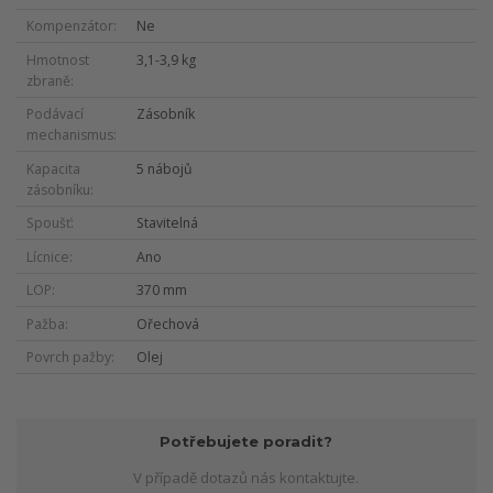
Kompenzátor
Ne
Hmotnost
3,1-3,9 kg
zbraně
Podávací
Zásobník
mechanismus
Kapacita
5 nábojů
zásobníku
Spoušť
Stavitelná
Lícnice
Ano
LOP
370 mm
Pažba
Ořechová
Povrch pažby
Olej
Potřebujete poradit?
V případě dotazů nás kontaktujte.