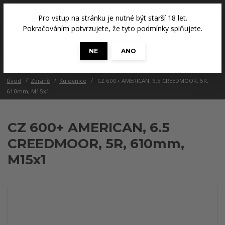
+420 608 686 965
(Út a Čt, 14 - 18 hod.)
Pro vstup na stránku je nutné být starší 18 let.
0
Pokračováním potvrzujete, že tyto podmínky splňujete.
0 Kč
NE
ANO
Menu
Úvod
Zbraně
Kulovnice
CZ 600+ AMERICAN, 6.5 CREEDMOOR, 5R,
610mm, M15x1
CZ 600+ AMERICAN, 6.5
CREEDMOOR, 5R, 610mm,
M15x1