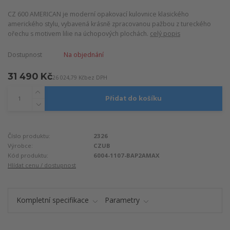
CZ 600 AMERICAN je moderní opakovací kulovnice klasického
amerického stylu, vybavená krásně zpracovanou pažbou z tureckého
ořechu s motivem lilie na úchopových plochách.
celý popis
Dostupnost
Na objednání
31 490 Kč
26 024,79 Kč
bez DPH
Přidat do košíku
Číslo produktu:
2326
Výrobce:
CZUB
Kód produktu:
6004-1107-BAP2AMAX
Hlídat cenu / dostupnost
Kompletní specifikace
Parametry