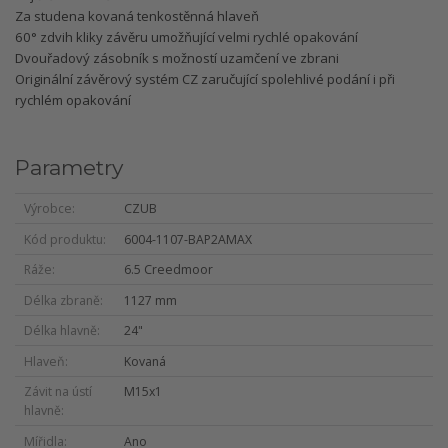
Za studena kovaná tenkostěnná hlaveň
60° zdvih kliky závěru umožňující velmi rychlé opakování
Dvouřadový zásobník s možností uzamčení ve zbrani
Originální závěrový systém CZ zaručující spolehlivé podání i při
rychlém opakování
Parametry
Výrobce
CZUB
Kód produktu
6004-1107-BAP2AMAX
Ráže
6.5 Creedmoor
Délka zbraně
1127 mm
Délka hlavně
24"
Hlaveň
Kovaná
Závit na ústí
M15x1
hlavně
Mířidla
Ano