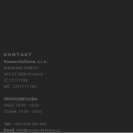
KONTAKT
Roman Defense, s.r.o.
Bulharská 1048/37
405 02 Děčín VI-Letná
IČ: 17117186
DIČ: CZ17117186
PROVOZNÍ DOBA:
Úterý: 14:00 - 18:00
Čtvrtek: 14:00 - 18:00
Tel.:
+420 608 686 965
Email:
info@roman-defense.cz