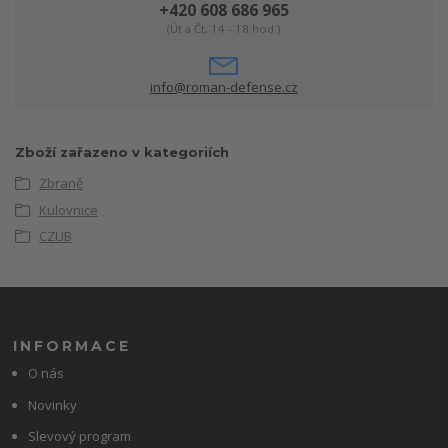
+420 608 686 965
(Út a Čt, 14 - 18 hod.)
info@roman-defense.cz
Zboží zařazeno v kategoriích
Zbraně
Kulovnice
CZUB
INFORMACE
O nás
Novinky
Slevový program