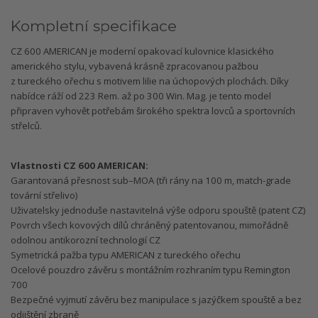
Kompletní specifikace
CZ 600 AMERICAN je moderní opakovací kulovnice klasického
amerického stylu, vybavená krásně zpracovanou pažbou
z tureckého ořechu s motivem lilie na úchopových plochách. Díky
nabídce ráží od 223 Rem. až po 300 Win. Mag. je tento model
připraven vyhovět potřebám širokého spektra lovců a sportovních
střelců.
Vlastnosti CZ 600 AMERICAN:
Garantovaná přesnost sub–MOA (tři rány na 100 m, match-grade
tovární střelivo)
Uživatelsky jednoduše nastavitelná výše odporu spouště (patent CZ)
Povrch všech kovových dílů chráněný patentovanou, mimořádně
odolnou antikorozní technologií CZ
Symetrická pažba typu AMERICAN z tureckého ořechu
Ocelové pouzdro závěru s montážním rozhraním typu Remington
700
Bezpečné vyjmutí závěru bez manipulace s jazýčkem spouště a bez
odjištění zbraně