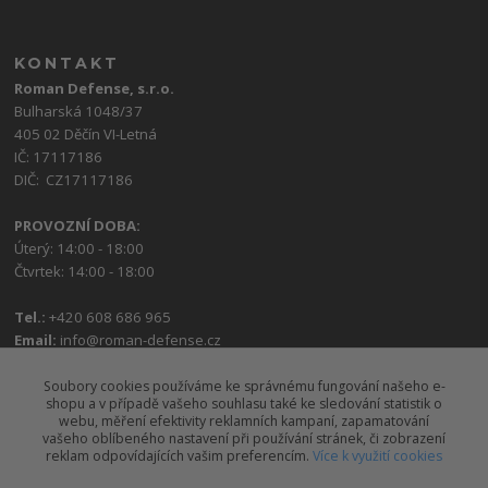
KONTAKT
Roman Defense, s.r.o.
Bulharská 1048/37
405 02 Děčín VI-Letná
IČ: 17117186
DIČ: CZ17117186
PROVOZNÍ DOBA:
Úterý: 14:00 - 18:00
Čtvrtek: 14:00 - 18:00
Tel.:
+420 608 686 965
Email:
info@roman-defense.cz
Soubory cookies používáme ke správnému fungování našeho e-
shopu a v případě vašeho souhlasu také ke sledování statistik o
webu, měření efektivity reklamních kampaní, zapamatování
vašeho oblíbeného nastavení při používání stránek, či zobrazení
reklam odpovídajících vašim preferencím.
Více k využití cookies
Upravit sběr cookies.