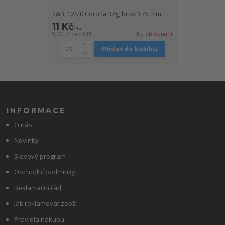
S&B, 12/70 Corona 32g, brok 3.75 mm
11 Kč
/
ks
Na objednání
9,09 Kč
bez DPH
Přidat do košíku
INFORMACE
O nás
Novinky
Slevový program
Obchodní podmínky
Reklamační řád
Jak reklamovat zboží
Pravidla nákupu