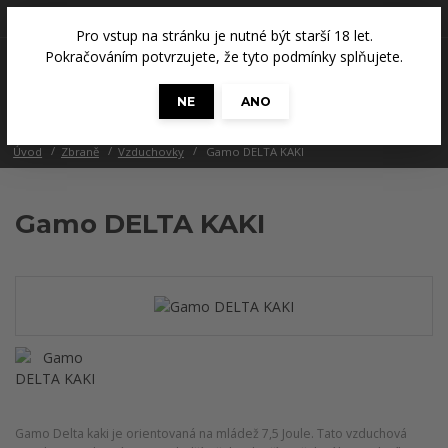
+420 608 686 965
(Út a Čt, 14 - 18 hod.)
Pro vstup na stránku je nutné být starší 18 let.
0
Pokračováním potvrzujete, že tyto podmínky splňujete.
0 Kč
NE
ANO
Menu
Úvod
Zbraně
Vzduchovky
Gamo DELTA KAKI
Gamo DELTA KAKI
Gamo Delta kaki je orientovaná na mládež 7,5 Joule. Tato vzduchová