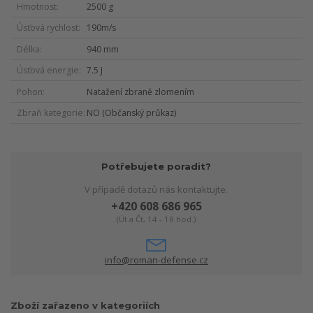
Hmotnost
2500 g
Úsťová rychlost
190m/s
Délka
940 mm
Úsťová energie
7.5 J
Pohon
Natažení zbraně zlomením
Zbraň kategorie
NO (Občanský průkaz)
Potřebujete poradit?
V případě dotazů nás kontaktujte.
+420 608 686 965
(Út a Čt, 14 - 18 hod.)
info@roman-defense.cz
Zboží zařazeno v kategoriích