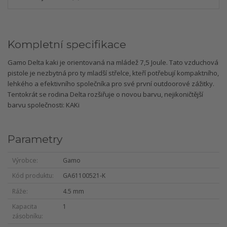
Kompletní specifikace
Gamo Delta kaki je orientovaná na mládež 7,5 Joule. Tato vzduchová
pistole je nezbytná pro ty mladší střelce, kteří potřebují kompaktního,
lehkého a efektivního společníka pro své první outdoorové zážitky.
Tentokrát se rodina Delta rozšiřuje o novou barvu, nejikoničtější
barvu společnosti: KAKi
Parametry
Výrobce
Gamo
Kód produktu
GA61100521-K
Ráže
4.5 mm
Kapacita
1
zásobníku