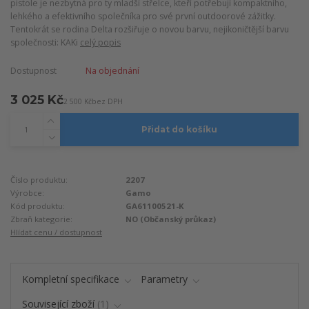
pistole je nezbytná pro ty mladší střelce, kteří potřebují kompaktního,
lehkého a efektivního společníka pro své první outdoorové zážitky.
Tentokrát se rodina Delta rozšiřuje o novou barvu, nejikoničtější barvu
společnosti: KAKi
celý popis
Dostupnost
Na objednání
3 025 Kč
2 500 Kč
bez DPH
Přidat do košíku
Číslo produktu:
2207
Výrobce:
Gamo
Kód produktu:
GA61100521-K
Zbraň kategorie:
NO (Občanský průkaz)
Hlídat cenu / dostupnost
Kompletní specifikace
Parametry
Související zboží
1