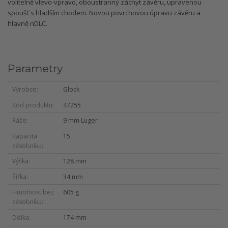
volitelně vlevo-vpravo, oboustranný záchyt závěru, upravenou
spoušť s hladším chodem. Novou povrchovou úpravu závěru a
hlavně nDLC.
Parametry
Výrobce
Glock
Kód produktu
47255
Ráže
9 mm Luger
Kapacita
15
zásobníku
Výška
128 mm
Šířka
34 mm
Hmotnost bez
605 g
zásobníku
Délka
174 mm