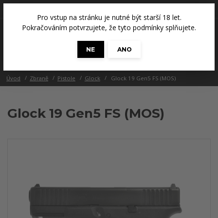
+420 608 686 965
(Út a Čt, 14 - 18 hod.)
Pro vstup na stránku je nutné být starší 18 let.
0
Pokračováním potvrzujete, že tyto podmínky splňujete.
0 Kč
NE
ANO
Menu
Úvod
Zbraně
Pistole
Glock
Glock 19 Gen5 FS (MOS)
Glock 19 Gen5 FS (MOS)