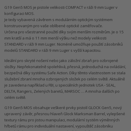
G19 Gen5 MOS je pistole velikosti COMPACT v ráži 9 mm Luger v
konfiguraci MOS.
Je tedy vybavená závěrem s modulárním optickým systémem
konstruovaným pro vaše oblíbené optické zaměřovače.
Určena pro všestranné použití díky svým menším rozměrům. Je o 15
mm kratší a má o 11 mm menší výšku než modely velikosti
STANDARD v ráži 9 mm Luger. Nicméně umožňuje použití zásobníků
modelů STANDARD v ráži 9 mm Luger s vyšší kapacitou.
Ideální pro skryté nošení nebo jako záložní zbraň pro ozbrojené
složky. Nepřekonatelně spolehlivá, přesná, jednoduchá na ovládání,
bezpečná díky systému Safe Action. Díky těmto vlastnostem se stala
služební zbraní mnoha ozbrojených složek po celém světě. Aktuálně
je zavedena například u FBI, u speciálních jednotek USA - SEAL,
DELTA, Rangers, Zelených baretů, MARSOC … A mnoha dalších po
celém světě.
G19 Gen5 MOS obsahuje veškeré prvky pistolí GLOCK Gen5, nový
upravený závěr, přesnou hlaveň Glock Marksman Barrel, vylepšené
textury rámu pro jistou manipulaci, modulární systém výměnných
hřbetů rámu pro individuální nastavení, vypouštěč zásobníku