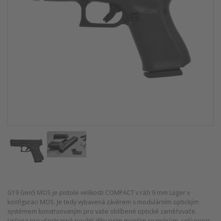
G19 Gen5 MOS je pistole velikosti COMPACT v ráži 9 mm Luger v
konfiguraci MOS. Je tedy vybavená závěrem s modulárním optickým
systémem konstruovaným pro vaše oblíbené optické zaměřovače.
Určena pro všestranné použití díky svým menším rozměrům.
celý popis