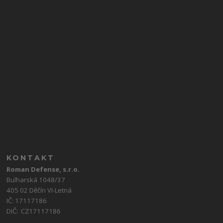
KONTAKT
Roman Defense, s.r.o.
Bulharská 1048/37
405 02 Děčín VI-Letná
IČ: 17117186
DIČ: CZ17117186