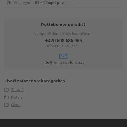
Zbraň kategorie
R3 + Nákupní povolení
Potřebujete poradit?
V případě dotazů nás kontaktujte.
+420 608 686 965
(Út a Čt, 14 - 18 hod.)
info@roman-defense.cz
Zboží zařazeno v kategoriích
Zbraně
Pistole
Glock