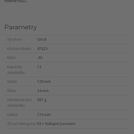
hlavně nDLC.
Parametry
Výrobce
Glock
Kód produktu
47823
Ráže
.40
Kapacita
13
zásobníku
Výška
129 mm
Šířka
34 mm
Hmotnost bez
687 g
zásobníku
Délka
174 mm
Zbraň kategorie
R3 + Nákupní povolení