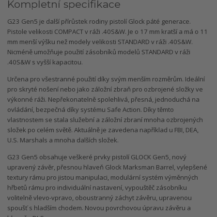
Kompletní specifikace
G23 Gen5 je další přírůstek rodiny pistolí Glock páté generace.
Pistole velikosti COMPACT v ráži .40S&W. Je o 17 mm kratší a má o 11
mm menší výšku než modely velikosti STANDARD v ráži .40S&W.
Nicméně umožňuje použití zásobníků modelů STANDARD v ráži
.40S&W s vyšší kapacitou.
Určena pro všestranné použití díky svým menším rozměrům. Ideální
pro skryté nošení nebo jako záložní zbraň pro ozbrojené složky ve
výkonné ráži. Nepřekonatelně spolehlivá, přesná, jednoduchá na
ovládání, bezpečná díky systému Safe Action. Díky těmto
vlastnostem se stala služební a záložní zbraní mnoha ozbrojených
složek po celém světě. Aktuálně je zavedena například u FBI, DEA,
U.S. Marshals a mnoha dalších složek.
G23 Gen5 obsahuje veškeré prvky pistolí GLOCK Gen5, nový
upravený závěr, přesnou hlaveň Glock Marksman Barrel, vylepšené
textury rámu pro jistou manipulaci, modulární systém výměnných
hřbetů rámu pro individuální nastavení, vypouštěč zásobníku
volitelně vlevo-vpravo, oboustranný záchyt závěru, upravenou
spoušť s hladším chodem. Novou povrchovou úpravu závěru a