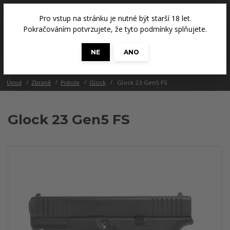
+420 608 686 965
(Út a Čt, 14 - 18 hod.)
Pro vstup na stránku je nutné být starší 18 let.
0
Pokračováním potvrzujete, že tyto podmínky splňujete.
0 Kč
NE
ANO
Menu
Úvod
Zbraně
Pistole
Glock
Glock 23 Gen5 FS
Glock 23 Gen5 FS