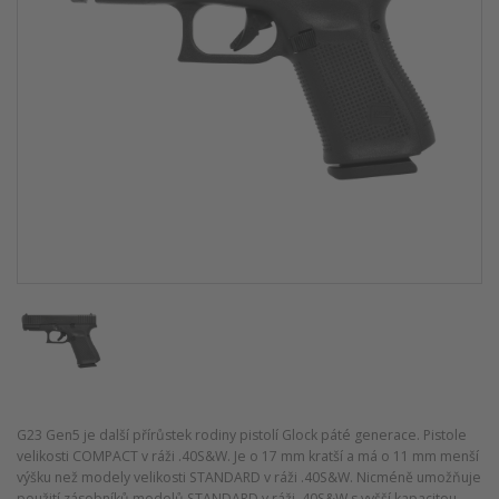
G23 Gen5 je další přírůstek rodiny pistolí Glock páté generace. Pistole
velikosti COMPACT v ráži .40S&W. Je o 17 mm kratší a má o 11 mm menší
výšku než modely velikosti STANDARD v ráži .40S&W. Nicméně umožňuje
použití zásobníků modelů STANDARD v ráži .40S&W s vyšší kapacitou.