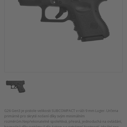
G26 Gen3 je pistole velikosti SUBCOMPACT v ráži 9 mm Luger. Určena
primárně pro skryté nošení díky svým minimálním
rozměrům.Nepřekonatelně spolehlivá, přesná, jednoduchá na ovládání,
bezpečná díky systému Safe Action a s extrémní životností. Ideální pro