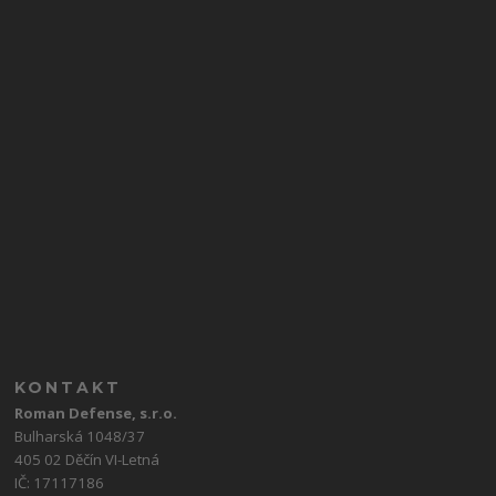
KONTAKT
Roman Defense, s.r.o.
Bulharská 1048/37
405 02 Děčín VI-Letná
IČ: 17117186