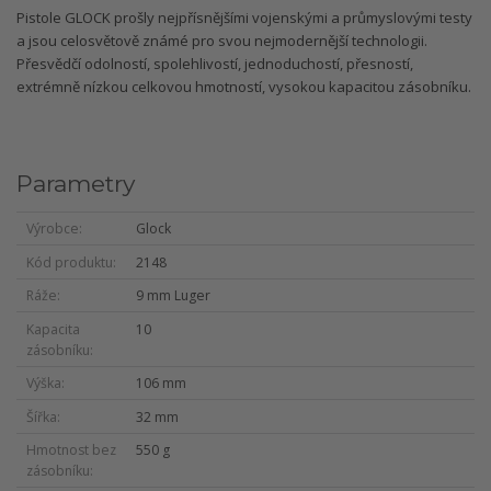
Pistole GLOCK prošly nejpřísnějšími vojenskými a průmyslovými testy
a jsou celosvětově známé pro svou nejmodernější technologii.
Přesvědčí odolností, spolehlivostí, jednoduchostí, přesností,
extrémně nízkou celkovou hmotností, vysokou kapacitou zásobníku.
Parametry
Výrobce
Glock
Kód produktu
2148
Ráže
9 mm Luger
Kapacita
10
zásobníku
Výška
106 mm
Šířka
32 mm
Hmotnost bez
550 g
zásobníku