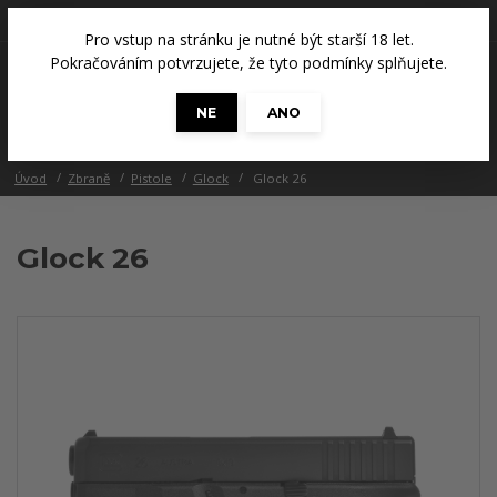
+420 608 686 965
(Út a Čt, 14 - 18 hod.)
Pro vstup na stránku je nutné být starší 18 let.
0
Pokračováním potvrzujete, že tyto podmínky splňujete.
0 Kč
NE
ANO
Menu
Úvod
Zbraně
Pistole
Glock
Glock 26
Glock 26