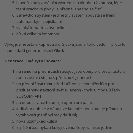
hlaveň s polygonálním vývrtem má dlouhou životnost, lépe
těsní prachové plyny, je přesná, snadno se čistí
SafeAction System - jedinečný systém spouště se třemi
automatickými pojistkami
vysoká kapacita zásobníku
nízká celková hmotnost
Vývoj jde neustále kupředu a u Glocka jsou si toho vědomi, proto tu
máme další generaci pistolí Glock
Generace 3 má tyto inovace:
na rámu na přední části rukojeti jsou opěry pro prsty, textura
rámu zůstala stejná s předchozí generací
na přední části rámu před lučíkem je montážní lišta pro
příslušenství (taktická světla, lasery) - chybí u modelů řady
SUBCOMPAKT
na obou stranách rámu je opora pro palec
indikátor náboje v nábojové komoře - indikátor je přímo na
vytahovači (nepřibyl tedy další díl)
nová uzamykací kulisa
zajištění uzamykací kulisy dvěma čepy namísto jedním