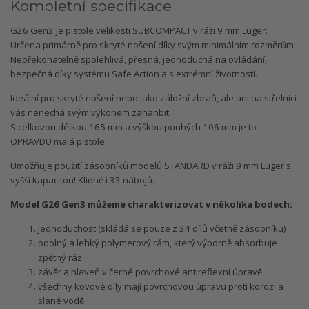
Kompletní specifikace
G26 Gen3 je pistole velikosti SUBCOMPACT v ráži 9 mm Luger.
Určena primárně pro skryté nošení díky svým minimálním rozměrům.
Nepřekonatelně spolehlivá, přesná, jednoduchá na ovládání,
bezpečná díky systému Safe Action a s extrémní životností.
Ideální pro skryté nošení nebo jako záložní zbraň, ale ani na střelnici
vás nenechá svým výkonem zahanbit.
S celkovou délkou 165 mm a výškou pouhých 106 mm je to
OPRAVDU malá pistole.
Umožňuje použití zásobníků modelů STANDARD v ráži 9 mm Luger s
vyšší kapacitou! Klidně i 33 nábojů.
Model G26 Gen3 můžeme charakterizovat v několika bodech:
jednoduchost (skládá se pouze z 34 dílů včetně zásobníku)
odolný a lehký polymerový rám, který výborně absorbuje
zpětný ráz
závěr a hlaveň v černé povrchové antireflexní úpravě
všechny kovové díly mají povrchovou úpravu proti korozi a
slané vodě