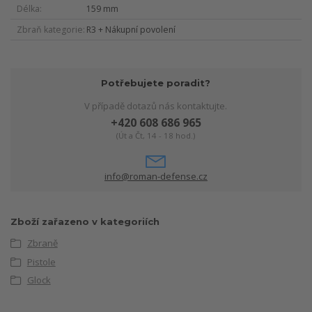
Délka
159 mm
Zbraň kategorie
R3 + Nákupní povolení
Potřebujete poradit?
V případě dotazů nás kontaktujte.
+420 608 686 965
(Út a Čt, 14 - 18 hod.)
info@roman-defense.cz
Zboží zařazeno v kategoriích
Zbraně
Pistole
Glock