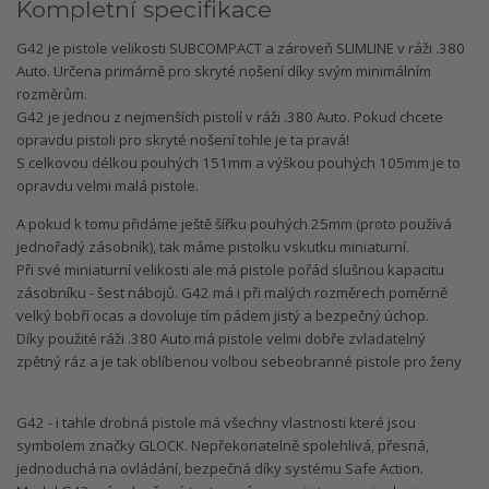
Kompletní specifikace
G42 je pistole velikosti SUBCOMPACT a zároveň SLIMLINE v ráži .380
Auto. Určena primárně pro skryté nošení díky svým minimálním
rozměrům.
G42 je jednou z nejmenších pistolí v ráži .380 Auto. Pokud chcete
opravdu pistoli pro skryté nošení tohle je ta pravá!
S celkovou délkou pouhých 151mm a výškou pouhých 105mm je to
opravdu velmi malá pistole.
A pokud k tomu přidáme ještě šířku pouhých 25mm (proto používá
jednořadý zásobník), tak máme pistolku vskutku miniaturní.
Při své miniaturní velikosti ale má pistole pořád slušnou kapacitu
zásobníku - šest nábojů. G42 má i při malých rozměrech poměrně
velký bobří ocas a dovoluje tím pádem jistý a bezpečný úchop.
Díky použité ráži .380 Auto má pistole velmi dobře zvladatelný
zpětný ráz a je tak oblíbenou volbou sebeobranné pistole pro ženy
G42 - i tahle drobná pistole má všechny vlastnosti které jsou
symbolem značky GLOCK. Nepřekonatelně spolehlivá, přesná,
jednoduchá na ovládání, bezpečná díky systému Safe Action.