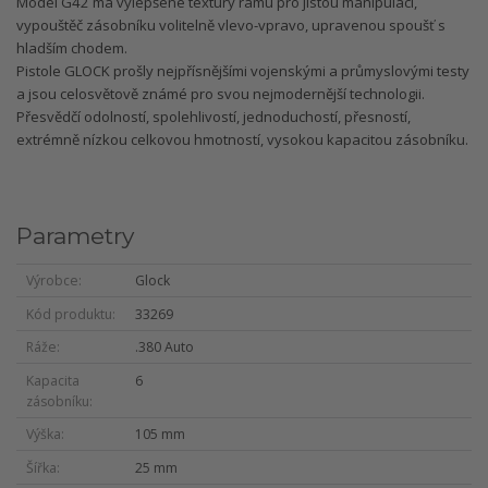
Model G42 má vylepšené textury rámu pro jistou manipulaci,
vypouštěč zásobníku volitelně vlevo-vpravo, upravenou spoušť s
hladším chodem.
Pistole GLOCK prošly nejpřísnějšími vojenskými a průmyslovými testy
a jsou celosvětově známé pro svou nejmodernější technologii.
Přesvědčí odolností, spolehlivostí, jednoduchostí, přesností,
extrémně nízkou celkovou hmotností, vysokou kapacitou zásobníku.
Parametry
Výrobce
Glock
Kód produktu
33269
Ráže
.380 Auto
Kapacita
6
zásobníku
Výška
105 mm
Šířka
25 mm