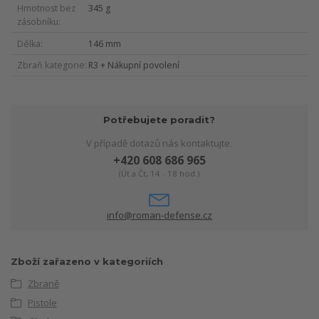
Hmotnost bez
345 g
zásobníku
Délka
146 mm
Zbraň kategorie
R3 + Nákupní povolení
Potřebujete poradit?
V případě dotazů nás kontaktujte.
+420 608 686 965
(Út a Čt, 14 - 18 hod.)
info@roman-defense.cz
Zboží zařazeno v kategoriích
Zbraně
Pistole