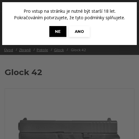
+420 608 686 965
(Út a Čt, 14 - 18 hod.)
Pro vstup na stránku je nutné být starší 18 let.
0
Pokračováním potvrzujete, že tyto podmínky splňujete.
0 Kč
NE
ANO
Menu
Úvod
Zbraně
Pistole
Glock
Glock 42
Glock 42