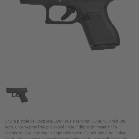
G42 je pistole velikosti SUBCOMPACT a zároveň SLIMLINE v ráži .380
Auto. Určena primárně pro skryté nošení díky svým minimálním
rozměrům.G42 je jednou z nejmenších pistolí v ráži .380 Auto. Pokud
chcete opravdu pistoli pro skryté nošení tohle je ta pravá!S celkovou