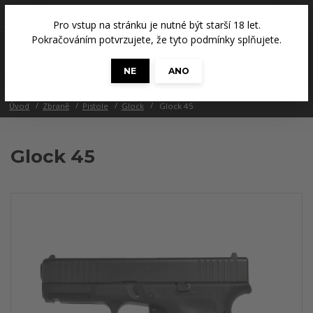
+420 608 686 965
(Út a Čt, 14 - 18 hod.)
Pro vstup na stránku je nutné být starší 18 let.
0
Pokračováním potvrzujete, že tyto podmínky splňujete.
0 Kč
NE
ANO
Menu
Úvod
Zbraně
Pistole
Glock
Glock 45
Glock 45