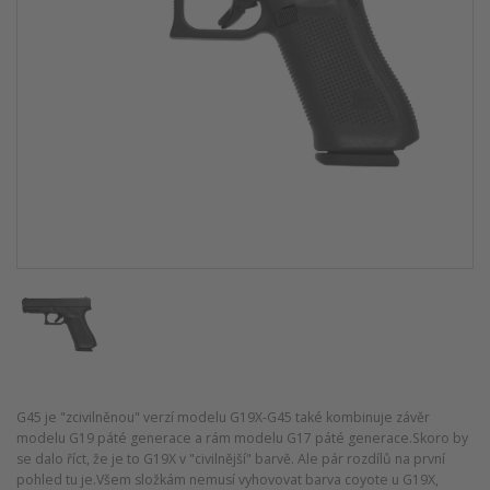
G45 je "zcivilněnou" verzí modelu G19X-G45 také kombinuje závěr
modelu G19 páté generace a rám modelu G17 páté generace.Skoro by
se dalo říct, že je to G19X v "civilnější" barvě. Ale pár rozdílů na první
pohled tu je.Všem složkám nemusí vyhovovat barva coyote u G19X,