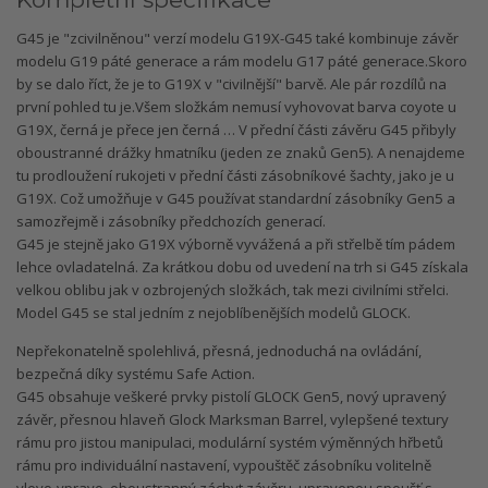
G45 je "zcivilněnou" verzí modelu G19X-G45 také kombinuje závěr
modelu G19 páté generace a rám modelu G17 páté generace.Skoro
by se dalo říct, že je to G19X v "civilnější" barvě. Ale pár rozdílů na
první pohled tu je.Všem složkám nemusí vyhovovat barva coyote u
G19X, černá je přece jen černá … V přední části závěru G45 přibyly
oboustranné drážky hmatníku (jeden ze znaků Gen5). A nenajdeme
tu prodloužení rukojeti v přední části zásobníkové šachty, jako je u
G19X. Což umožňuje v G45 používat standardní zásobníky Gen5 a
samozřejmě i zásobníky předchozích generací.
G45 je stejně jako G19X výborně vyvážená a při střelbě tím pádem
lehce ovladatelná. Za krátkou dobu od uvedení na trh si G45 získala
velkou oblibu jak v ozbrojených složkách, tak mezi civilními střelci.
Model G45 se stal jedním z nejoblíbenějších modelů GLOCK.
Nepřekonatelně spolehlivá, přesná, jednoduchá na ovládání,
bezpečná díky systému Safe Action.
G45 obsahuje veškeré prvky pistolí GLOCK Gen5, nový upravený
závěr, přesnou hlaveň Glock Marksman Barrel, vylepšené textury
rámu pro jistou manipulaci, modulární systém výměnných hřbetů
rámu pro individuální nastavení, vypouštěč zásobníku volitelně