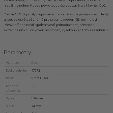
vlevo-vpravo, oboustranný záchyt závěru, upravenou spoušť s
hladším chodem. Novou povrchovou úpravu závěru a hlavně nDLC.
Pistole GLOCK prošly nejpřísnějšími vojenskými a průmyslovými testy
a jsou celosvětově známé pro svou nejmodernější technologii.
Přesvědčí odolností, spolehlivostí, jednoduchostí, přesností,
extrémně nízkou celkovou hmotností, vysokou kapacitou zásobníku.
Parametry
Výrobce
Glock
Kód produktu
47572
Ráže
9 mm Luger
Kapacita
17
zásobníku
Výška
139 mm
Šířka
34 mm