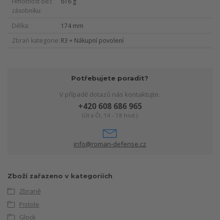
Hmotnost bez
616 g
zásobníku
Délka
174 mm
Zbraň kategorie
R3 + Nákupní povolení
Potřebujete poradit?
V případě dotazů nás kontaktujte.
+420 608 686 965
(Út a Čt, 14 - 18 hod.)
info@roman-defense.cz
Zboží zařazeno v kategoriích
Zbraně
Pistole
Glock