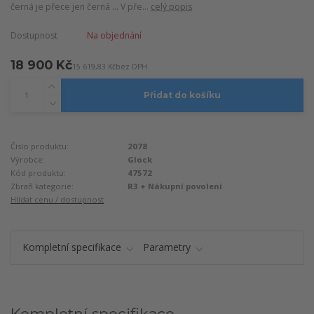
černá je přece jen černá … V pře...
celý popis
Dostupnost
Na objednání
18 900 Kč
15 619,83 Kč
bez DPH
Přidat do košíku
Číslo produktu:
2078
Výrobce:
Glock
Kód produktu:
47572
Zbraň kategorie:
R3 + Nákupní povolení
Hlídat cenu / dostupnost
Kompletní specifikace
Parametry
Kompletní specifikace