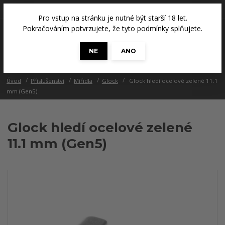
+420 608 686 965
(Út a Čt, 14 - 18 hod.)
Pro vstup na stránku je nutné být starší 18 let.
0
Pokračováním potvrzujete, že tyto podmínky splňujete.
0 Kč
NE
ANO
Menu
Úvod
Příslušenství
Mířidla
Glock
Glock hledí ocelové zelené 11.1
mm (Gen5)
Glock hledí ocelové zelené
11.1 mm (Gen5)