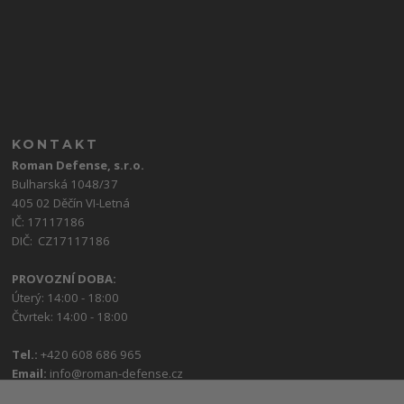
KONTAKT
Roman Defense, s.r.o.
Bulharská 1048/37
405 02 Děčín VI-Letná
IČ: 17117186
DIČ: CZ17117186
PROVOZNÍ DOBA:
Úterý: 14:00 - 18:00
Čtvrtek: 14:00 - 18:00
Tel.:
+420 608 686 965
Email:
info@roman-defense.cz