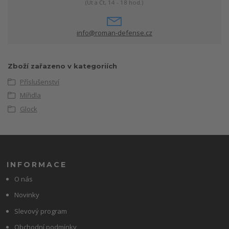
(Út a Čt, 14 - 18 hod.)
info@roman-defense.cz
Zboží zařazeno v kategoriích
Příslušenství
Mířidla
Glock
INFORMACE
O nás
Novinky
Slevový program
Obchodní podmínky