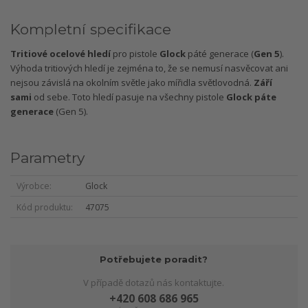
Kompletní specifikace
Tritiové ocelové hledí
pro pistole
Glock
páté generace (
Gen 5
).
Výhoda tritiových hledí je zejména to, že se nemusí nasvěcovat ani
nejsou závislá na okolním světle jako mířidla světlovodná.
Září
sami
od sebe. Toto hledí pasuje na všechny pistole
Glock páte
generace
(Gen 5).
Parametry
Výrobce
Glock
Kód produktu
47075
Potřebujete poradit?
V případě dotazů nás kontaktujte.
+420 608 686 965