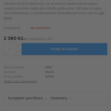
tritiových hledí je zejména to, že se nemusí nasvěcovat ani nejsou
závislá na okolním světle jako mířidla světlovodná. Září sami od sebe.
Toto hledí pasuje na všechny pistole Glock páte generace (Gen 5).
celý
popis
Dostupnost
Na objednání
2 380 Kč
/
ks
1 966,94 Kč
bez DPH
Přidat do košíku
Číslo produktu:
3052
Výrobce:
Glock
Kód produktu:
47075
Hlídat cenu / dostupnost
Kompletní specifikace
Parametry