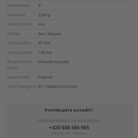
Délka hlavně
6"
Hmotnost
2200 g
Montážní lišta
Ano
Mířidla
Ano, sklopná
Celková šířka
47 mm
Celková výška
198 mm
Bezpečnostní
Manuální pojistka
prvky
Materiál těla
Polymer
Zbraň kategorie
R3 + Nákupní povolení
Potřebujete poradit?
V případě dotazů nás kontaktujte.
+420 608 686 965
(Út a Čt, 14 - 18 hod.)