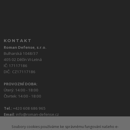
KONTAKT
Roman Defense, s.r.o.
Bulharská 1048/37
405 02 Děčín VI-Letná
IČ: 17117186
DIČ: CZ17117186
PROVOZNÍ DOBA:
Úterý: 14:00 - 18:00
Čtvrtek: 14:00 - 18:00
Tel.:
+420 608 686 965
Email:
info@roman-defense.cz
Soubory cookies používáme ke správnému fungování našeho e-