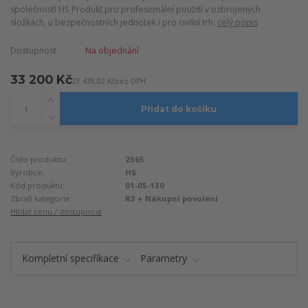
společností HS Produkt pro profesionální použití v ozbrojených
složkách, u bezpečnostních jednotek i pro civilní trh.
celý popis
Dostupnost
Na objednání
33 200 Kč
27 438,02 Kč
bez DPH
Přidat do košíku
Číslo produktu:
2365
Výrobce:
HS
Kód produktu:
01-05-130
Zbraň kategorie:
R3 + Nákupní povolení
Hlídat cenu / dostupnost
Kompletní specifikace
Parametry