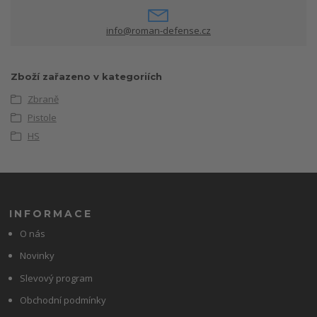
info@roman-defense.cz
Zboží zařazeno v kategoriích
Zbraně
Pistole
HS
INFORMACE
O nás
Novinky
Slevový program
Obchodní podmínky