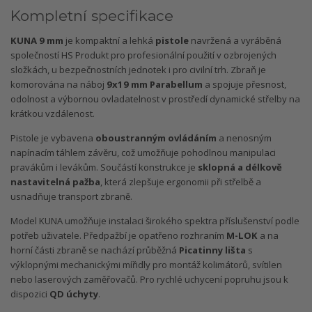
Kompletní specifikace
KUNA 9 mm
je kompaktní a lehká
pistole
navržená a vyráběná
společností HS Produkt pro profesionální použití v ozbrojených
složkách, u bezpečnostních jednotek i pro civilní trh. Zbraň je
komorována na náboj
9x19 mm Parabellum
a spojuje přesnost,
odolnost a výbornou ovladatelnost v prostředí dynamické střelby na
krátkou vzdálenost.
Pistole je vybavena
oboustranným ovládáním
a nenosným
napínacím táhlem závěru, což umožňuje pohodlnou manipulaci
pravákům i levákům. Součástí konstrukce je
sklopná a délkově
nastavitelná pažba
, která zlepšuje ergonomii při střelbě a
usnadňuje transport zbraně.
Model KUNA umožňuje instalaci širokého spektra příslušenství podle
potřeb uživatele. Předpažbí je opatřeno rozhraním
M-LOK
a na
horní části zbraně se nachází průběžná
Picatinny lišta
s
výklopnými mechanickými mířidly pro montáž kolimátorů, svítilen
nebo laserových zaměřovačů. Pro rychlé uchycení popruhu jsou k
dispozici
QD úchyty
.