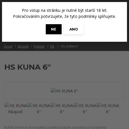
+420 608 686 965
(Út a Čt, 14 - 18 hod.)
Pro vstup na stránku je nutné být starší 18 let.
0
Pokračováním potvrzujete, že tyto podmínky splňujete.
0 Kč
NE
ANO
Menu
Úvod
Zbraně
Pistole
HS
HS KUNA 6"
HS KUNA 6"
KUNA 9 mm je kompaktní a lehká pistole navržená a vyráběná