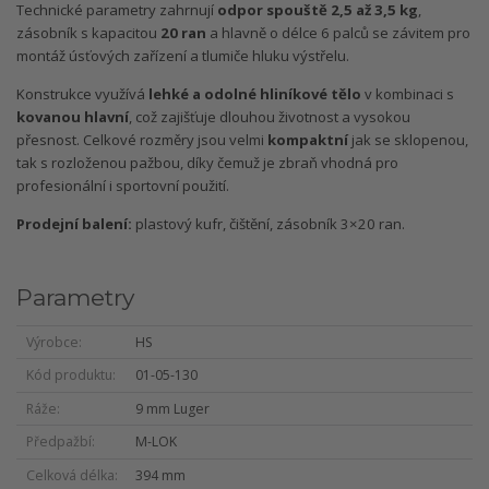
Technické parametry zahrnují
odpor spouště 2,5 až 3,5 kg
,
zásobník s kapacitou
20 ran
a hlavně o délce 6 palců se závitem pro
montáž úsťových zařízení a tlumiče hluku výstřelu.
Konstrukce využívá
lehké a odolné hliníkové tělo
v kombinaci s
kovanou hlavní
, což zajišťuje dlouhou životnost a vysokou
přesnost. Celkové rozměry jsou velmi
kompaktní
jak se sklopenou,
tak s rozloženou pažbou, díky čemuž je zbraň vhodná pro
profesionální i sportovní použití.
Prodejní balení:
plastový kufr, čištění, zásobník 3×20 ran.
Parametry
Výrobce
HS
Kód produktu
01-05-130
Ráže
9 mm Luger
Předpažbí
M-LOK
Celková délka
394 mm