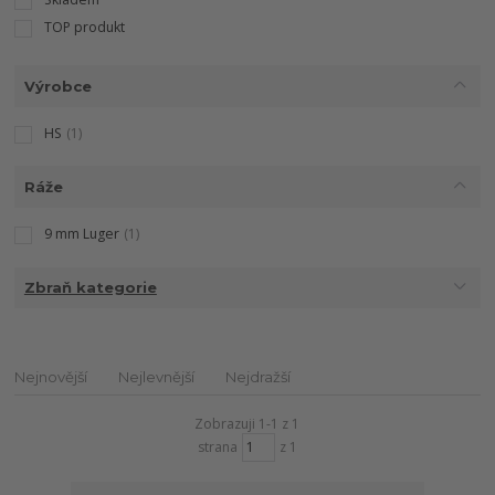
TOP produkt
Výrobce
HS
(1)
Ráže
9 mm Luger
(1)
Zbraň kategorie
Nejnovější
Nejlevnější
Nejdražší
Zobrazuji 1-1 z 1
strana
z 1