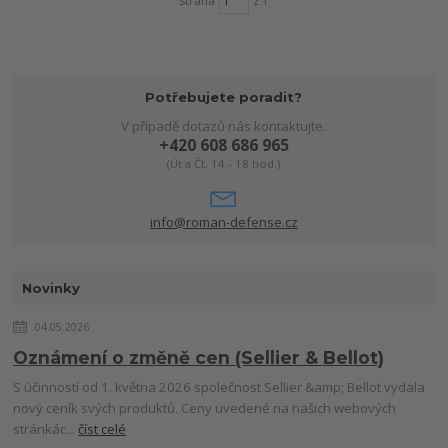
strana
z 1
Potřebujete poradit?
V případě dotazů nás kontaktujte.
+420 608 686 965
(Út a Čt, 14 - 18 hod.)
info@roman-defense.cz
Novinky
04.05.2026
Oznámení o změně cen (Sellier & Bellot)
S účinností od 1. května 2026 společnost Sellier &amp; Bellot vydala
nový ceník svých produktů. Ceny uvedené na našich webových
stránkác...
číst celé