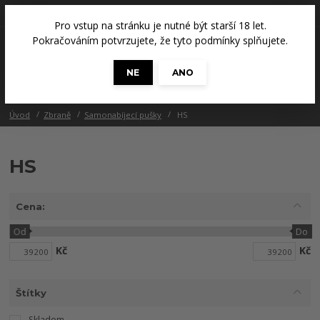
+420 608 686 965
(Út a Čt, 14 - 18 hod.)
Pro vstup na stránku je nutné být starší 18 let.
0
Pokračováním potvrzujete, že tyto podmínky splňujete.
0 Kč
NE
ANO
Menu
Úvod
Zbraně
Samonabíjecí pušky
HS
HS
Cena:
Od
Do
Kč
Kč
Štítky
Skladem