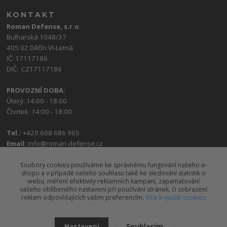
KONTAKT
Roman Defense, s.r.o.
Bulharská 1048/37
405 02 Děčín VI-Letná
IČ: 17117186
DIČ: CZ17117186
PROVOZNÍ DOBA:
Úterý: 14:00 - 18:00
Čtvrtek: 14:00 - 18:00
Tel.:
+420 608 686 965
Email:
info@roman-defense.cz
Soubory cookies používáme ke správnému fungování našeho e-
shopu a v případě vašeho souhlasu také ke sledování statistik o
webu, měření efektivity reklamních kampaní, zapamatování
vašeho oblíbeného nastavení při používání stránek, či zobrazení
reklam odpovídajících vašim preferencím.
Více k využití cookies
Upravit sběr cookies.
Nastavení
Souhlasím