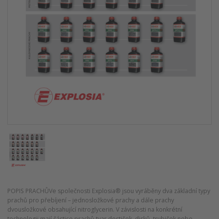
POPIS PRACHŮVe společnosti Explosia® jsou vyráběny dva základní typy
prachů pro přebíjení – jednosložkové prachy a dále prachy
dvousložkové obsahující nitroglycerin. V závislosti na konkrétní
technologii mají částice prachů tvar destiček, disků, trubiček nebo