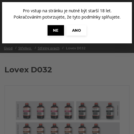
+420 608 686 965
(Út a Čt, 14 - 18 hod.)
Pro vstup na stránku je nutné být starší 18 let.
0
Pokračováním potvrzujete, že tyto podmínky splňujete.
0 Kč
NE
ANO
Menu
Úvod
Střelivo
Střelný prach
Lovex D032
Lovex D032