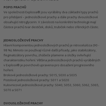
POPIS PRACHŮ
Ve společnosti Explosia® jsou vyráběny dva základní typy prachů
pro přebíjení – jednosložkové prachy a dále prachy dvousložkové
obsahující nitroglycerin. V závislosti na konkrétní technologii mají
částice prachů tvar destiček, disků, trubiček nebo sférických částic.
JEDNOSLOŽKOVÉ PRACHY
Hlavní komponentou jednosložkových prachů je nitrocelulóza (90 -
98 %). Mimoto se používají různé další přísady, jako stabilizátory,
flegmatizátory povrchu, zhášeče plamene a složky ovlivňující
charakteristiku hoření. Většina jednosložkových prachů vyráběných
v Explosii® je povrchově upravena pro dosažení progresivního
hoření.
Brokové jednosložkové prachy: S015, S030 a S035
Pistolové jednosložkové prachy: S011 a S020
Kulovnicové jednosložkové prachy: S040, S053, S060, S062, S065,
S070 a S071
DVOUSLOŽKOVÉ PRACHY