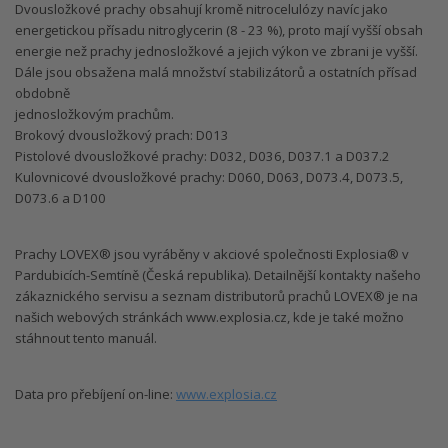
Dvousložkové prachy obsahují kromě nitrocelulózy navíc jako
energetickou přísadu nitroglycerin (8 - 23 %), proto mají vyšší obsah
energie než prachy jednosložkové a jejich výkon ve zbrani je vyšší.
Dále jsou obsažena malá množství stabilizátorů a ostatních přísad
obdobně
jednosložkovým prachům.
Brokový dvousložkový prach: D013
Pistolové dvousložkové prachy: D032, D036, D037.1 a D037.2
Kulovnicové dvousložkové prachy: D060, D063, D073.4, D073.5,
D073.6 a D100
Prachy LOVEX® jsou vyráběny v akciové společnosti Explosia® v
Pardubicích-Semtíně (Česká republika). Detailnější kontakty našeho
zákaznického servisu a seznam distributorů prachů LOVEX® je na
našich webových stránkách www.explosia.cz, kde je také možno
stáhnout tento manuál.
Data pro přebíjení on-line:
www.explosia.cz