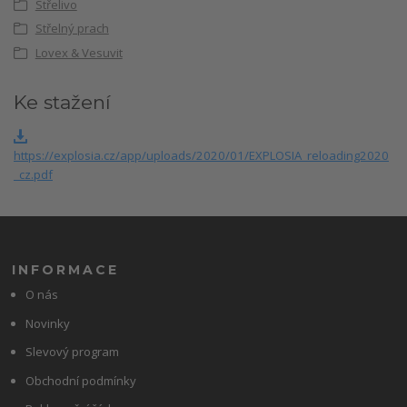
Střelivo
Střelný prach
Lovex & Vesuvit
Ke stažení
https://explosia.cz/app/uploads/2020/01/EXPLOSIA_reloading2020
_cz.pdf
INFORMACE
O nás
Novinky
Slevový program
Obchodní podmínky