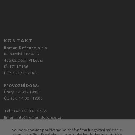
KONTAKT
Roman Defense, s.r.o.
Bulharská 1048/37
405 02 Děčín VI-Letná
IČ: 17117186
DIČ: CZ17117186
PROVOZNÍ DOBA:
Úterý: 14:00 - 18:00
Čtvrtek: 14:00 - 18:00
Tel.:
+420 608 686 965
Email:
info@roman-defense.cz
Soubory cookies používáme ke správnému fungování našeho e-
shopu a v případě vašeho souhlasu také ke sledování statistik o