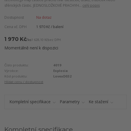
sférických částic. JEDNOSLOŽKOVÉ PRACHYH...
celý popis
Dostupnost
Na dotaz
Cena vč. DPH
1 970 Kč / balení
1 970 Kč
/
ks
1 628,10 Kč
bez DPH
Momentálně není k dispozici
Číslo produktu:
4019
Výrobce:
Explosia
Kód produktu:
LovexD032
Hlídat cenu / dostupnost
Kompletní specifikace
Parametry
Ke stažení
Kompletní specifikace