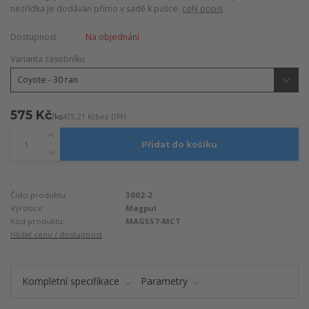
nezřídka je dodáván přímo v sadě k pušce.
celý popis
Dostupnost
Na objednání
Varianta zásobníku
575 Kč
/
ks
475,21 Kč
bez DPH
Přidat do košíku
Číslo produktu:
3002-2
Výrobce:
Magpul
Kód produktu:
MAG557-MCT
Hlídat cenu / dostupnost
Kompletní specifikace
Parametry