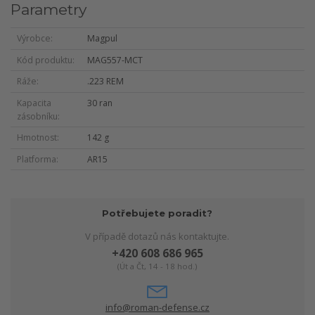
Parametry
Výrobce
Magpul
Kód produktu
MAG557-MCT
Ráže
.223 REM
Kapacita
30 ran
zásobníku
Hmotnost
142 g
Platforma
AR15
Potřebujete poradit?
V případě dotazů nás kontaktujte.
+420 608 686 965
(Út a Čt, 14 - 18 hod.)
info@roman-defense.cz