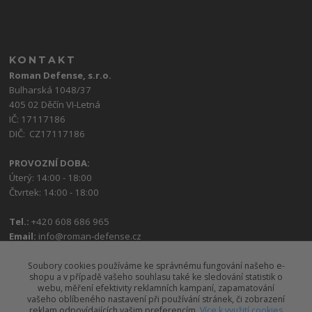
KONTAKT
Roman Defense, s.r.o.
Bulharská 1048/37
405 02 Děčín VI-Letná
IČ: 17117186
DIČ: CZ17117186
PROVOZNÍ DOBA:
Úterý: 14:00 - 18:00
Čtvrtek: 14:00 - 18:00
Tel.:
+420 608 686 965
Email:
info@roman-defense.cz
Soubory cookies používáme ke správnému fungování našeho e-
shopu a v případě vašeho souhlasu také ke sledování statistik o
webu, měření efektivity reklamních kampaní, zapamatování
vašeho oblíbeného nastavení při používání stránek, či zobrazení
reklam odpovídajících vašim preferencím.
Více k využití cookies