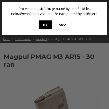
+420 608 686 965
(Út a Čt, 14 - 18 hod.)
Pro vstup na stránku je nutné být starší 18 let.
0
Pokračováním potvrzujete, že tyto podmínky splňujete.
0 Kč
NE
ANO
Menu
Úvod
Příslušenství
Zásobníky
Magpul PMAG M3 AR15 - 30 ran
Magpul PMAG M3 AR15 - 30
ran