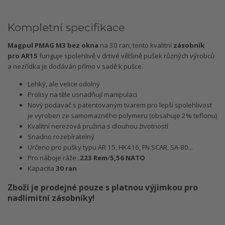
Kompletní specifikace
Magpul PMAG M3 bez okna
na 30 ran, tento kvalitní
zásobník
pro AR15
funguje spolehlivě v drtivé většině pušek různých výrobců
a nezřídka je dodáván přímo v sadě k pušce.
Lehký, ale velice odolný
Prolisy na těle usnadňují manipulaci
Nový podavač s patentovaným tvarem pro lepší spolehlivost
je vyroben ze samomazného polymeru (obsahuje 2% teflonu)
Kvalitní nerezová pružina s dlouhou životností
Snadno rozebíratelný
Určeno pro pušky typu AR 15, HK416, FN SCAR, SA-80...
Pro náboje ráže
.223 Rem
/
5,56 NATO
Kapacita
30 ran
Zboží je prodejné pouze s platnou výjimkou pro
nadlimitní zásobníky!