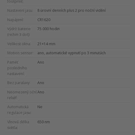
footprint
Nastavení jasu
8 úrovní denních plus 2 pro noční vidění
Napájení
CR1620
Výdrž baterie
75 000 hodin
(režim 3 dot)
Velikost okna
21×14 mm
Motion sensor
ano, automatické vypnutí po 3 minutách
Paměť
Ano
posledního
nastavení
Bez paralaxy
Ano
Neomezený oční
Ano
reliéf
Automatická
Ne
regulace jasu
Vlnová délka
650 nm
světla