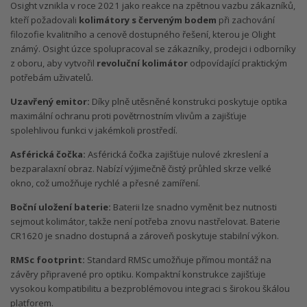
Osight vznikla v roce 2021 jako reakce na zpětnou vazbu zákazníků,
kteří požadovali
kolimátory s červeným bodem
při zachování
filozofie kvalitního a cenově dostupného řešení, kterou je Olight
známý. Osight úzce spolupracoval se zákazníky, prodejci i odborníky
z oboru, aby vytvořil
revoluční kolimátor
odpovídající praktickým
potřebám uživatelů.
Uzavřený emitor:
Díky plně utěsněné konstrukci poskytuje optika
maximální ochranu proti povětrnostním vlivům a zajišťuje
spolehlivou funkci v jakémkoli prostředí.
Asférická čočka:
Asférická čočka zajišťuje nulové zkreslení a
bezparalaxní obraz. Nabízí výjimečně čistý průhled skrze velké
okno, což umožňuje rychlé a přesné zamíření.
Boční uložení baterie:
Baterii lze snadno vyměnit bez nutnosti
sejmout kolimátor, takže není potřeba znovu nastřelovat. Baterie
CR1620 je snadno dostupná a zároveň poskytuje stabilní výkon.
RMSc footprint:
Standard RMSc umožňuje přímou montáž na
závěry připravené pro optiku. Kompaktní konstrukce zajišťuje
vysokou kompatibilitu a bezproblémovou integraci s širokou škálou
platforem.