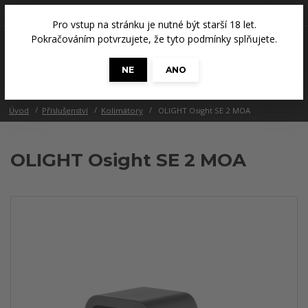
+420 608 686 965
(Út a Čt, 14 - 18 hod.)
Pro vstup na stránku je nutné být starší 18 let.
0
Pokračováním potvrzujete, že tyto podmínky splňujete.
0 Kč
NE
ANO
Menu
Úvod
Příslušenství
Kolimátory
OLIGHT Osight SE 2 MOA
OLIGHT Osight SE 2 MOA