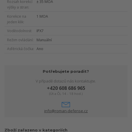
Rozsah korekcí
± 35 MOA
výšky a stran
Korekce na
1 MOA
jeden klik
Voděodolnost
IPX7
Režim ovládání
Manuální
Asférická čočka
Ano
Potřebujete poradit?
V případě dotazů nás kontaktujte.
+420 608 686 965
(Út a Čt, 14 - 18 hod.)
info@roman-defense.cz
Zboží zařazeno v kategoriích