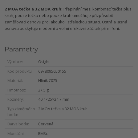
2 MOA tečka a 32 MOA kruh:
Přepínání mezi kombinací tečka plus
kruh, pouze tečka nebo pouze kruh umožňuje přizpůsobit
zaměřovací osnovu pro jakoukoli střeleckou situaci. Ostrá a jasná
osnova poskytuje moderní a velmi efektivní zážitek při míření.
Parametry
Výrobce
Osight
Kód produktu
6978095650155
Materiál
Hliník 7075
Hmotnost
27,5 g
Rozměry
40.4×25×24.7 mm
Typ záměrného
2 MOA tečka a 32 MOA kruh
bodu
Barva bodu
Červená
Montážní
RMSc