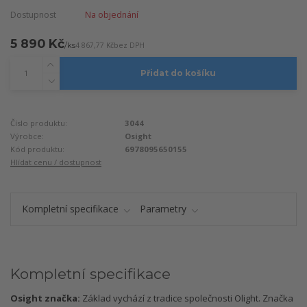
Dostupnost
Na objednání
5 890 Kč
/
ks
4 867,77 Kč
bez DPH
Přidat do košíku
Číslo produktu:
3044
Výrobce:
Osight
Kód produktu:
6978095650155
Hlídat cenu / dostupnost
Kompletní specifikace
Parametry
Kompletní specifikace
Osight značka:
Základ vychází z tradice společnosti Olight. Značka