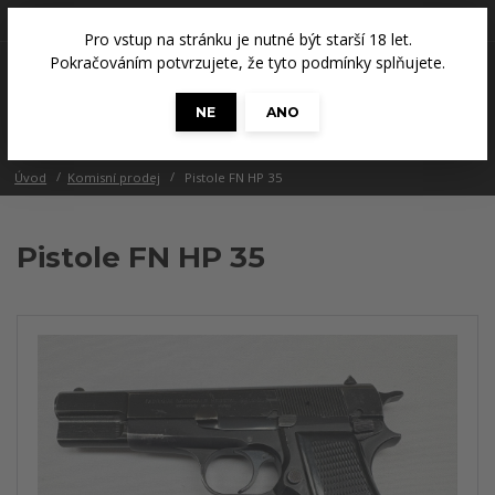
+420 608 686 965
(Út a Čt, 14 - 18 hod.)
Pro vstup na stránku je nutné být starší 18 let.
0
Pokračováním potvrzujete, že tyto podmínky splňujete.
0 Kč
NE
ANO
Menu
Úvod
Komisní prodej
Pistole FN HP 35
Pistole FN HP 35