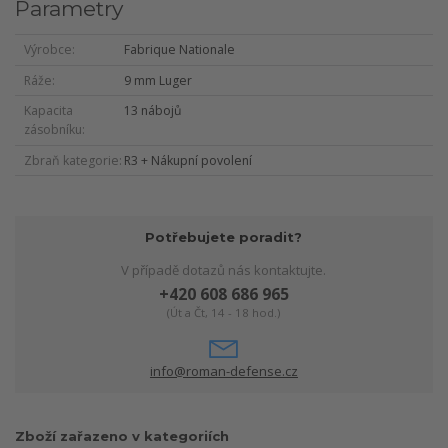
Parametry
Výrobce
Fabrique Nationale
Ráže
9 mm Luger
Kapacita
13 nábojů
zásobníku
Zbraň kategorie
R3 + Nákupní povolení
Potřebujete poradit?
V případě dotazů nás kontaktujte.
+420 608 686 965
(Út a Čt, 14 - 18 hod.)
info@roman-defense.cz
Zboží zařazeno v kategoriích