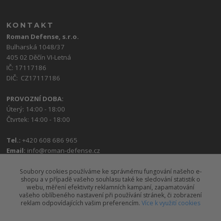
KONTAKT
Roman Defense, s.r.o.
Bulharská 1048/37
405 02 Děčín VI-Letná
IČ: 17117186
DIČ: CZ17117186
PROVOZNÍ DOBA:
Úterý: 14:00 - 18:00
Čtvrtek: 14:00 - 18:00
Tel.:
+420 608 686 965
Email:
info@roman-defense.cz
Soubory cookies používáme ke správnému fungování našeho e-
shopu a v případě vašeho souhlasu také ke sledování statistik o
webu, měření efektivity reklamních kampaní, zapamatování
vašeho oblíbeného nastavení při používání stránek, či zobrazení
reklam odpovídajících vašim preferencím.
Více k využití cookies
Upravit sběr cookies.