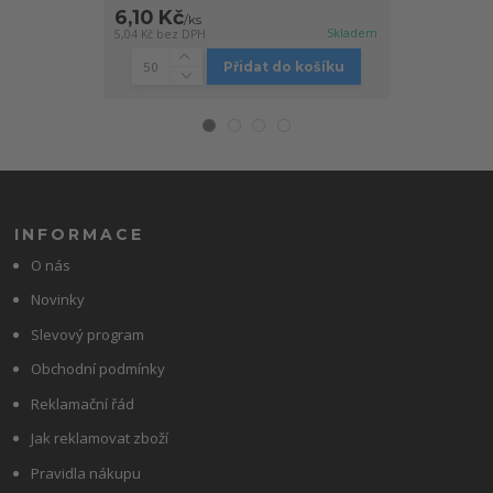
6,10 Kč
6,10 Kč
/
ks
/
ks
Skladem
5,04 Kč
bez DPH
5,04 Kč
bez DPH
Přidat do košíku
INFORMACE
O nás
Novinky
Slevový program
Obchodní podmínky
Reklamační řád
Jak reklamovat zboží
Pravidla nákupu