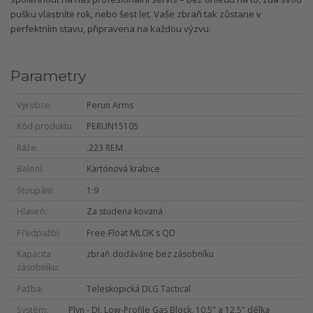
pušku vlastníte rok, nebo šest let. Vaše zbraň tak zůstane v
perfektním stavu, připravena na každou výzvu.
Parametry
Výrobce
Perun Arms
Kód produktu
PERUN15105
Ráže
.223 REM
Balení
Kartónová krabice
Stoupání
1:9
Hlaveň
Za studena kovaná
Předpažbí
Free-Float MLOK s QD
Kapacita
zbraň dodáváne bez zásobníku
zásobníku
Pažba
Teleskopická DLG Tactical
Systém
Plyn - DI, Low-Profile Gas Block, 10,5" a 12,5" délka