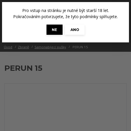
+420 608 686 965
(Út a Čt, 14 - 18 hod.)
Pro vstup na stránku je nutné být starší 18 let.
0
Pokračováním potvrzujete, že tyto podmínky splňujete.
0 Kč
NE
ANO
Menu
Úvod
Zbraně
Samonabíjecí pušky
PERUN 15
PERUN 15