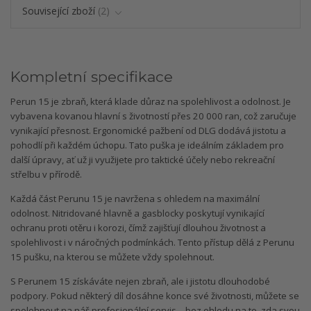
Související zboží
2
Kompletní specifikace
Perun 15 je zbraň, která klade důraz na spolehlivost a odolnost. Je
vybavena kovanou hlavní s životností přes 20 000 ran, což zaručuje
vynikající přesnost. Ergonomické pažbení od DLG dodává jistotu a
pohodlí při každém úchopu. Tato puška je ideálním základem pro
další úpravy, ať už ji využijete pro taktické účely nebo rekreační
střelbu v přírodě.
Každá část Perunu 15 je navržena s ohledem na maximální
odolnost. Nitridované hlavně a gasblocky poskytují vynikající
ochranu proti otěru i korozi, čímž zajišťují dlouhou životnost a
spolehlivost i v náročných podmínkách. Tento přístup dělá z Perunu
15 pušku, na kterou se můžete vždy spolehnout.
S Perunem 15 získáváte nejen zbraň, ale i jistotu dlouhodobé
podpory. Pokud některý díl dosáhne konce své životnosti, můžete se
spolehnout na náš profesionální servis – bez ohledu na to, zda svou