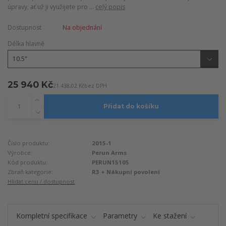
úpravy, ať už ji využijete pro ...
celý popis
Dostupnost
Na objednání
Délka hlavně
25 940 Kč
21 438,02 Kč
bez DPH
Přidat do košíku
Číslo produktu:
2015-1
Výrobce:
Perun Arms
Kód produktu:
PERUN15105
Zbraň kategorie:
R3 + Nákupní povolení
Hlídat cenu / dostupnost
Kompletní specifikace
Parametry
Ke stažení