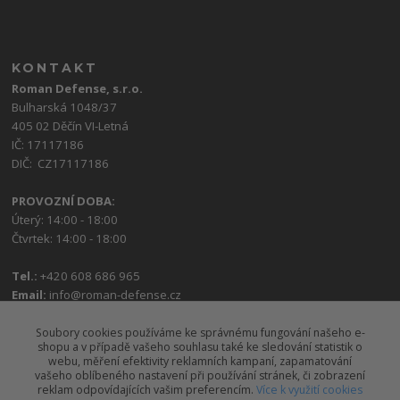
KONTAKT
Roman Defense, s.r.o.
Bulharská 1048/37
405 02 Děčín VI-Letná
IČ: 17117186
DIČ: CZ17117186
PROVOZNÍ DOBA:
Úterý: 14:00 - 18:00
Čtvrtek: 14:00 - 18:00
Tel.:
+420 608 686 965
Email:
info@roman-defense.cz
Soubory cookies používáme ke správnému fungování našeho e-
shopu a v případě vašeho souhlasu také ke sledování statistik o
webu, měření efektivity reklamních kampaní, zapamatování
vašeho oblíbeného nastavení při používání stránek, či zobrazení
reklam odpovídajících vašim preferencím.
Více k využití cookies