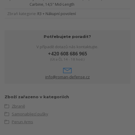
Carbine, 14,5" Mid-Length
Zbraň kategorie
R3 + Nákupní povolení
Potřebujete poradit?
V případě dotazů nás kontaktujte.
+420 608 686 965
(Út a Čt, 14 - 18 hod.)
info@roman-defense.cz
Zboží zařazeno v kategoriích
Zbraně
Samonabíjecí pušky
Perun Arms