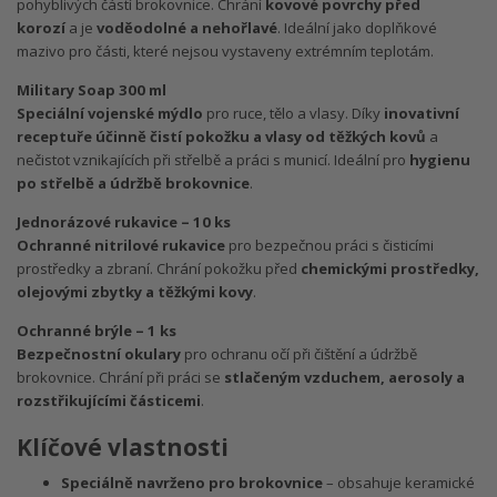
pohyblivých částí brokovnice. Chrání
kovové povrchy před
korozí
a je
voděodolné a nehořlavé
. Ideální jako doplňkové
mazivo pro části, které nejsou vystaveny extrémním teplotám.
Military Soap 300 ml
Speciální vojenské mýdlo
pro ruce, tělo a vlasy. Díky
inovativní
receptuře účinně čistí pokožku a vlasy od těžkých kovů
a
nečistot vznikajících při střelbě a práci s municí. Ideální pro
hygienu
po střelbě a údržbě brokovnice
.
Jednorázové rukavice – 10 ks
Ochranné nitrilové rukavice
pro bezpečnou práci s čisticími
prostředky a zbraní. Chrání pokožku před
chemickými prostředky,
olejovými zbytky a těžkými kovy
.
Ochranné brýle – 1 ks
Bezpečnostní okulary
pro ochranu očí při čištění a údržbě
brokovnice. Chrání při práci se
stlačeným vzduchem, aerosoly a
rozstřikujícími částicemi
.
Klíčové vlastnosti
Speciálně navrženo pro brokovnice
– obsahuje keramické