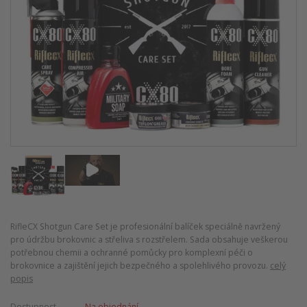
RifleCX Shotgun Care Set je profesionální balíček speciálně navržený
pro údržbu brokovnic a střeliva s rozstřelem. Sada obsahuje veškerou
potřebnou chemii a ochranné pomůcky pro komplexní péči o
brokovnice a zajištění jejich bezpečného a spolehlivého provozu.
celý
popis
Dostupnost
Na objednání