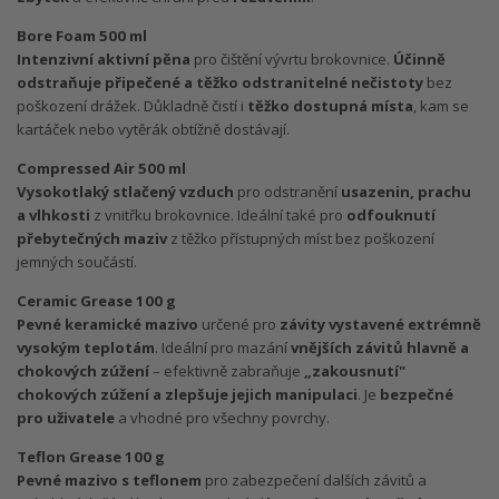
Bore Foam 500 ml
Intenzivní aktivní pěna
pro čištění vývrtu brokovnice.
Účinně
odstraňuje připečené a těžko odstranitelné nečistoty
bez
poškození drážek. Důkladně čistí i
těžko dostupná místa
, kam se
kartáček nebo vytěrák obtížně dostávají.
Compressed Air 500 ml
Vysokotlaký stlačený vzduch
pro odstranění
usazenin, prachu
a vlhkosti
z vnitřku brokovnice. Ideální také pro
odfouknutí
přebytečných maziv
z těžko přístupných míst bez poškození
jemných součástí.
Ceramic Grease 100 g
Pevné keramické mazivo
určené pro
závity vystavené extrémně
vysokým teplotám
. Ideální pro mazání
vnějších závitů hlavně a
chokových zúžení
– efektivně zabraňuje
„zakousnutí"
chokových zúžení a zlepšuje jejich manipulaci
. Je
bezpečné
pro uživatele
a vhodné pro všechny povrchy.
Teflon Grease 100 g
Pevné mazivo s teflonem
pro zabezpečení dalších závitů a