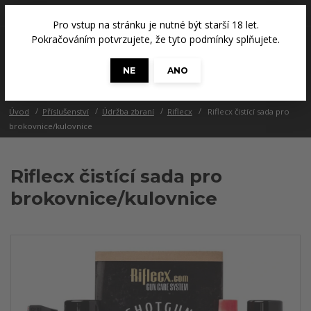
+420 608 686 965
(Út a Čt, 14 - 18 hod.)
Pro vstup na stránku je nutné být starší 18 let.
0
Pokračováním potvrzujete, že tyto podmínky splňujete.
0 Kč
NE
ANO
Menu
Úvod
Příslušenství
Údržba zbraní
Riflecx
Riflecx čistící sada pro
brokovnice/kulovnice
Riflecx čistící sada pro
brokovnice/kulovnice