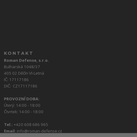
KONTAKT
Roman Defense, s.r.o.
Bulharská 1048/37
405 02 Děčín VI-Letná
IČ: 17117186
DIČ: CZ17117186
PROVOZNÍ DOBA:
Úterý: 14:00 - 18:00
Čtvrtek: 14:00 - 18:00
Tel.:
+420 608 686 965
Email:
info@roman-defense.cz