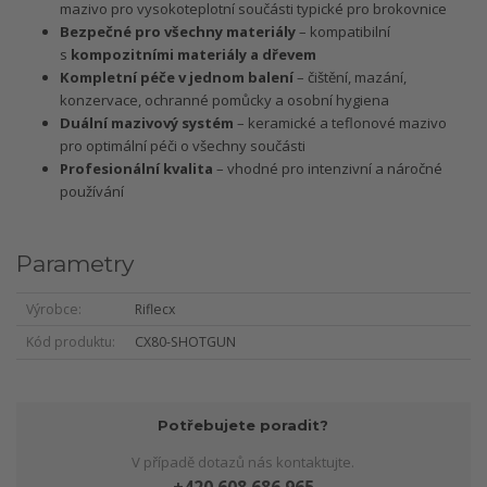
mazivo pro vysokoteplotní součásti typické pro brokovnice
Bezpečné pro všechny materiály
– kompatibilní
s
kompozitními materiály a dřevem
Kompletní péče v jednom balení
– čištění, mazání,
konzervace, ochranné pomůcky a osobní hygiena
Duální mazivový systém
– keramické a teflonové mazivo
pro optimální péči o všechny součásti
Profesionální kvalita
– vhodné pro intenzivní a náročné
používání
Parametry
Výrobce
Riflecx
Kód produktu
CX80-SHOTGUN
Potřebujete poradit?
V případě dotazů nás kontaktujte.
+420 608 686 965