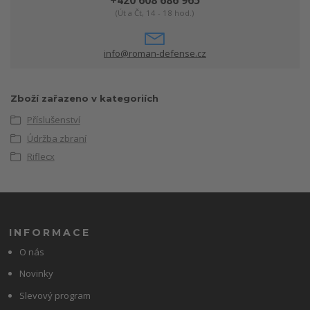
(Út a Čt, 14 - 18 hod.)
info@roman-defense.cz
Zboží zařazeno v kategoriích
Příslušenství
Údržba zbraní
Riflecx
INFORMACE
O nás
Novinky
Slevový program