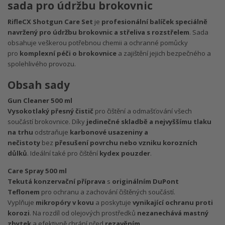
sada pro údržbu brokovnic
RifleCX Shotgun Care Set
je
profesionální balíček speciálně
navržený pro údržbu brokovnic a střeliva s rozstřelem
. Sada
obsahuje veškerou potřebnou chemii a ochranné pomůcky
pro
komplexní péči o brokovnice
a zajištění jejich bezpečného a
spolehlivého provozu.
Obsah sady
Gun Cleaner 500 ml
Vysokotlaký přesný čistič
pro čištění a odmašťování všech
součástí brokovnice. Díky
jedinečné skladbě a nejvyššímu tlaku
na trhu
odstraňuje
karbonové usazeniny a
nečistoty
bez
přesušení povrchu nebo vzniku korozních
důlků
. Ideální také pro čištění
kydex pouzder
.
Care Spray 500 ml
Tekutá konzervační příprava
s
originálním DuPont
Teflonem
pro ochranu a zachování čištěných součástí.
Vyplňuje
mikropóry v kovu
a poskytuje
vynikající ochranu proti
korozi
. Na rozdíl od olejových prostředků
nezanechává mastný
zbytek
a efektivně chrání před
rezavěním
.