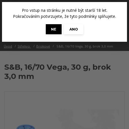
+420 608 686 965
(Út a Čt, 14 - 18 hod.)
Pro vstup na stránku je nutné být starší 18 let.
0
Pokračováním potvrzujete, že tyto podmínky splňujete.
0 Kč
NE
ANO
Menu
Úvod
Střelivo
Brokové
S&B, 16/70 Vega, 30 g, brok 3,0 mm
S&B, 16/70 Vega, 30 g, brok
3,0 mm