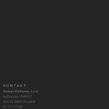
KONTAKT
Roman Defense, s.r.o.
Bulharská 1048/37
405 02 Děčín VI-Letná
IČ: 17117186