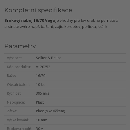
Kompletní specifikace
Brokový náboj 16/70 Vega
je vhodný pro lov drobné pernaté a
srstnaté zvěře např. bažant, zajíc, koroptev, perlička, králík
Parametry
Výrobce
Sellier & Bellot
Kód produktu
V120252
Ráže
16/70
Obsah balení
10 ks
Rychlost
395 m/s
Nábojnice
Plast
Zátka
Plast (s košíčkem)
Výška kování
10 mm
Broková náplň
30 g