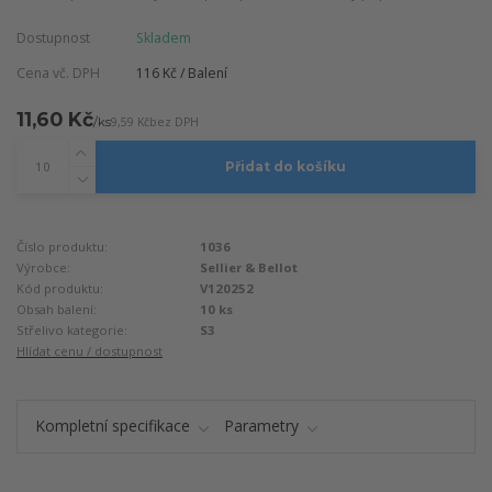
Dostupnost
Skladem
Cena vč. DPH
116 Kč / Balení
11,60 Kč
/
ks
9,59 Kč
bez DPH
Přidat do košíku
Číslo produktu:
1036
Výrobce:
Sellier & Bellot
Kód produktu:
V120252
Obsah balení:
10 ks
Střelivo kategorie:
S3
Hlídat cenu / dostupnost
Kompletní specifikace
Parametry