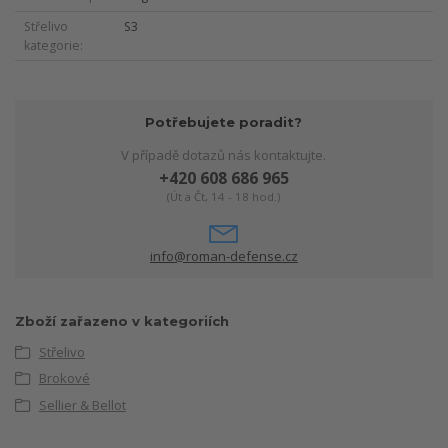
Střelivo
S3
kategorie
Potřebujete poradit?
V případě dotazů nás kontaktujte.
+420 608 686 965
(Út a Čt, 14 - 18 hod.)
info@roman-defense.cz
Zboží zařazeno v kategoriích
Střelivo
Brokové
Sellier & Bellot