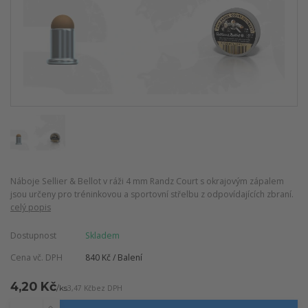
Náboje Sellier & Bellot v ráži 4 mm Randz Court s okrajovým zápalem
jsou určeny pro tréninkovou a sportovní střelbu z odpovídajících zbraní.
celý popis
Dostupnost
Skladem
Cena vč. DPH
840 Kč / Balení
4,20 Kč
/
ks
3,47 Kč
bez DPH