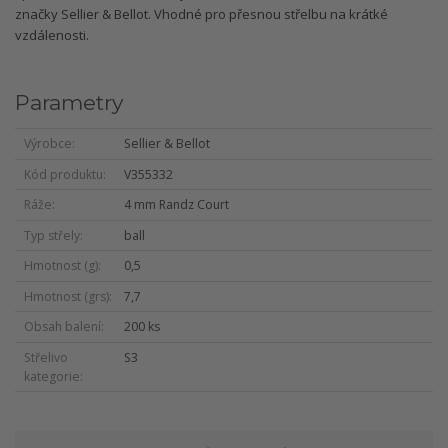
značky Sellier & Bellot. Vhodné pro přesnou střelbu na krátké
vzdálenosti.
Parametry
Výrobce
Sellier & Bellot
Kód produktu
V355332
Ráže
4 mm Randz Court
Typ střely
ball
Hmotnost (g)
0,5
Hmotnost (grs)
7,7
Obsah balení
200 ks
Střelivo
S3
kategorie