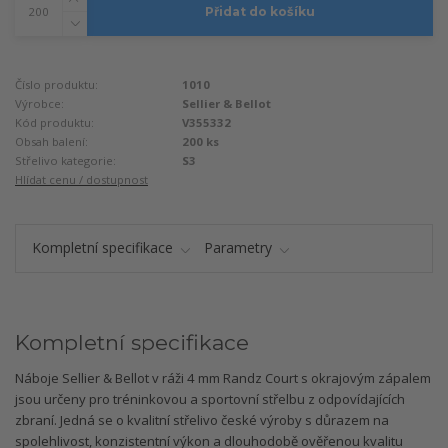
Přidat do košíku
Číslo produktu:
1010
Výrobce:
Sellier & Bellot
Kód produktu:
V355332
Obsah balení:
200 ks
Střelivo kategorie:
S3
Hlídat cenu / dostupnost
Kompletní specifikace
Parametry
Kompletní specifikace
Náboje Sellier & Bellot v ráži 4 mm Randz Court s okrajovým zápalem
jsou určeny pro tréninkovou a sportovní střelbu z odpovídajících
zbraní. Jedná se o kvalitní střelivo české výroby s důrazem na
spolehlivost, konzistentní výkon a dlouhodobě ověřenou kvalitu