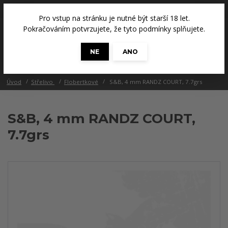
+420 608 686 965
(Út a Čt, 14 - 18 hod.)
Pro vstup na stránku je nutné být starší 18 let.
0
Pokračováním potvrzujete, že tyto podmínky splňujete.
0 Kč
NE
ANO
Menu
Úvod
Střelivo
Flobertkové
S&B, 4 mm RANDZ COURT, 7.7grs
S&B, 4 mm RANDZ COURT,
7.7grs