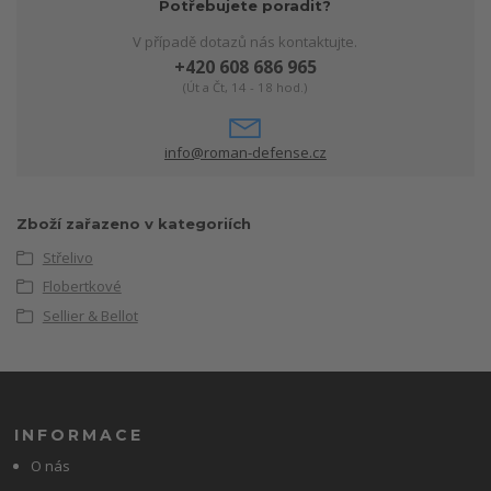
Potřebujete poradit?
V případě dotazů nás kontaktujte.
+420 608 686 965
(Út a Čt, 14 - 18 hod.)
info@roman-defense.cz
Zboží zařazeno v kategoriích
Střelivo
Flobertkové
Sellier & Bellot
INFORMACE
O nás