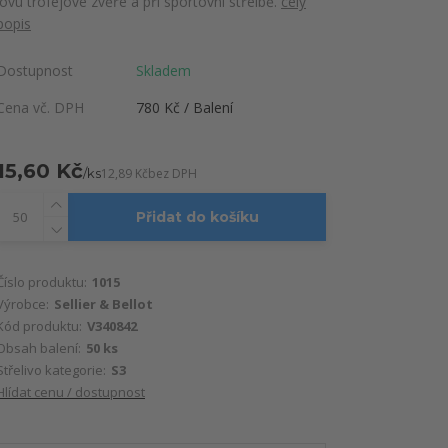
lovu trofejové zvěře a při sportovní střelbě.
celý
popis
Dostupnost
Skladem
Cena vč. DPH
780 Kč / Balení
15,60 Kč
/
ks
12,89 Kč
bez DPH
Přidat do košíku
Číslo produktu:
1015
Výrobce:
Sellier & Bellot
Kód produktu:
V340842
Obsah balení:
50 ks
Střelivo kategorie:
S3
Hlídat cenu / dostupnost