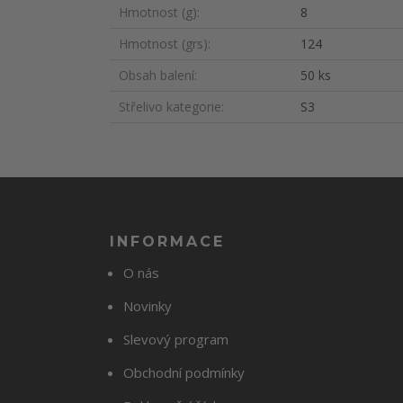
Hmotnost (g)
8
Hmotnost (grs)
124
Obsah balení
50 ks
Střelivo kategorie
S3
INFORMACE
O nás
Novinky
Slevový program
Obchodní podmínky