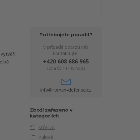
Potřebujete poradit?
V případě dotazů nás
kontaktujte.
vytváří
+420 608 686 965
elbě.
(Út a Čt, 14 - 18 hod.)
info@roman-defense.cz
Zboží zařazeno v
kategoriích
Střelivo
Kulové