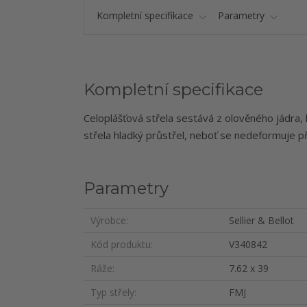
Kompletní specifikace
Parametry
Kompletní specifikace
Celoplášťová střela sestává z olověného jádra,
střela hladký průstřel, neboť se nedeformuje při
Parametry
Výrobce
Sellier & Bellot
Kód produktu
V340842
Ráže
7.62 x 39
Typ střely
FMJ