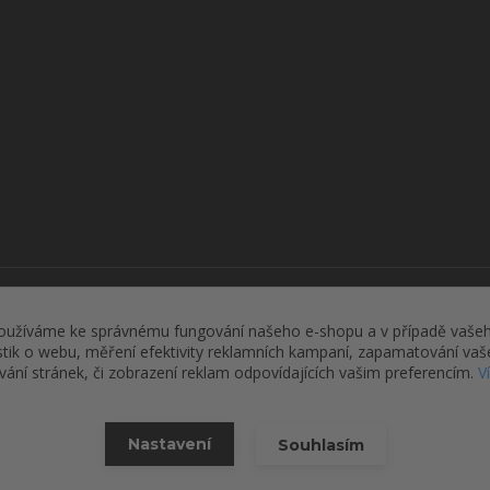
Upravit sběr cookies.
oužíváme ke správnému fungování našeho e-shopu a v případě vašeh
istik o webu, měření efektivity reklamních kampaní, zapamatování va
ívání stránek, či zobrazení reklam odpovídajících vašim preferencím.
V
2026 © Roman Defense, s.r.o.
Vytvořeno na
Eshop-rychle.cz
Nastavení
Souhlasím