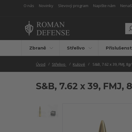
O nás
Novinky
Slevový program
Napište nám
Nenašli
Zbraně
Střelivo
Příslušenst
Úvod
Střelivo
Kulové
S&B, 7.62 x 39, FMJ, 8g
S&B, 7.62 x 39, FMJ, 