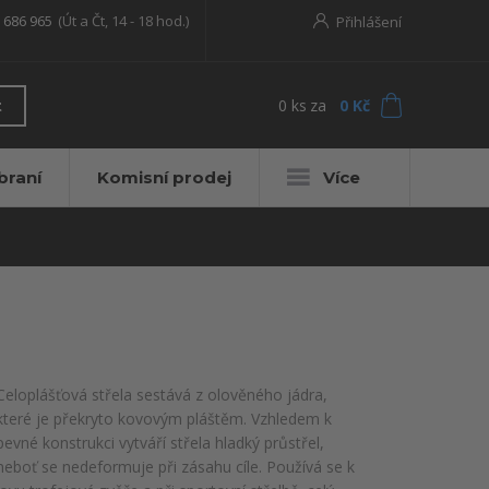
 686 965
(Út a Čt, 14 - 18 hod.)
Přihlášení
0
ks
za
0 Kč
t
braní
Komisní prodej
Více
Celoplášťová střela sestává z olověného jádra,
které je překryto kovovým pláštěm. Vzhledem k
pevné konstrukci vytváří střela hladký průstřel,
neboť se nedeformuje při zásahu cíle. Používá se k