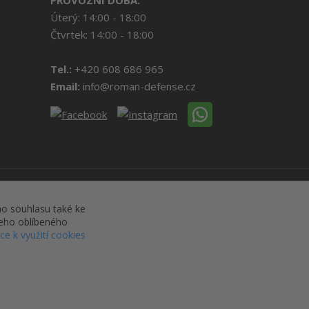
PROVOZNÍ DOBA:
Úterý: 14:00 - 18:00
Čtvrtek: 14:00 - 18:00
Tel.:
+420 608 686 965
Email:
info@roman-defense.cz
o souhlasu také ke
šeho oblíbeného
íce k využití cookies