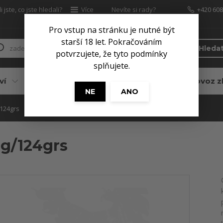
 jste, co jste hledali?
Více
Nevíte si rady?
+420 608
Zavolejte.
Pro vstup na stránku je nutné být
starší 18 let. Pokračováním
Hleda
potvrzujete, že tyto podmínky
splňujete.
ví
Pro myslivce
Služby
Dovoz z
NE
ANO
/124grs
8g/124grs