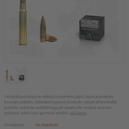
Celoplášťová střela se skládá z olověného jádra, které je překryto
kovovým pláštěm. Vzhledem k pevné konstrukci vytváří střela hladký
průstřel, neboť se nedeformuje při zásahu cíle. Používá se k lovu
trofejové zvěře a při sportovní střelbě.
celý popis
Dostupnost
Na objednání