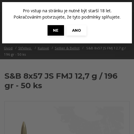
+420 608 686 965
(Út a Čt, 14 - 18 hod.)
Pro vstup na stránku je nutné být starší 18 let.
0
Pokračováním potvrzujete, že tyto podmínky splňujete.
0 Kč
NE
ANO
Menu
Úvod
Střelivo
Kulové
Sellier & Bellot
S&B 8x57 JS FMJ 12,7 g /
196 gr - 50 ks
S&B 8x57 JS FMJ 12,7 g / 196
gr - 50 ks