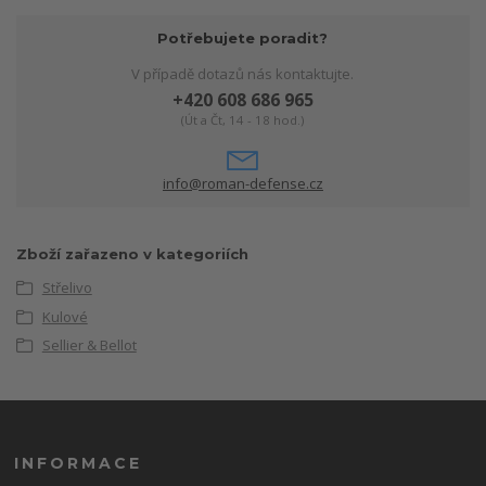
Potřebujete poradit?
V případě dotazů nás kontaktujte.
+420 608 686 965
(Út a Čt, 14 - 18 hod.)
info@roman-defense.cz
Zboží zařazeno v kategoriích
Střelivo
Kulové
Sellier & Bellot
INFORMACE