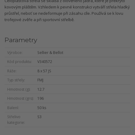
Celoplášťová střela se skládá z olověného jádra, které je překryto
kovovým pláštěm. Vzhledem k pevné konstrukci vytváří střela hladký
průstřel, neboť se nedeformuje při zásahu cíle. Používá se k lovu
trofejové zvěře a při sportovní střelbě.
Parametry
Výrobce
Sellier & Bellot
Kód produktu
V340572
Ráže
8 x 57 JS
Typ střely
FMJ
Hmotnost (g)
12.7
Hmotnost (grs)
196
Balení
50 ks
Střelivo
S3
kategorie