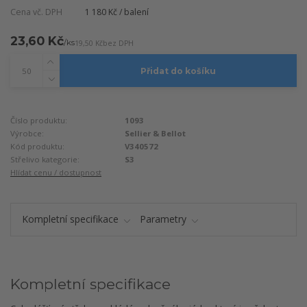
Cena vč. DPH
1 180 Kč / balení
23,60 Kč
/
ks
19,50 Kč
bez DPH
Přidat do košíku
Číslo produktu:
1093
Výrobce:
Sellier & Bellot
Kód produktu:
V340572
Střelivo kategorie:
S3
Hlídat cenu / dostupnost
Kompletní specifikace
Parametry
Kompletní specifikace