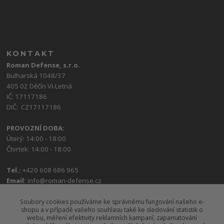
KONTAKT
Roman Defense, s.r.o.
Bulharská 1048/37
405 02 Děčín VI-Letná
IČ: 17117186
DIČ: CZ17117186
PROVOZNÍ DOBA:
Úterý: 14:00 - 18:00
Čtvrtek: 14:00 - 18:00
Tel.:
+420 608 686 965
Email:
info@roman-defense.cz
Soubory cookies používáme ke správnému fungování našeho e-
shopu a v případě vašeho souhlasu také ke sledování statistik o
webu, měření efektivity reklamních kampaní, zapamatování