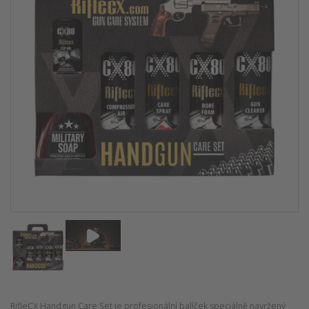
RifleCX Handgun Care Set je profesionální balíček speciálně navržený