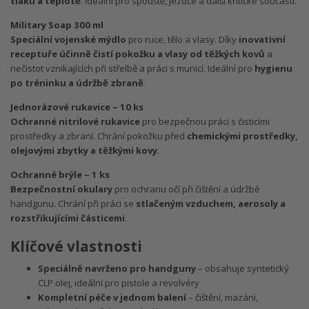
tlaku a teplotě
. Ideální pro spouště, jezdce a další kritické součásti.
Military Soap 300 ml
Speciální vojenské mýdlo
pro ruce, tělo a vlasy. Díky
inovativní
receptuře účinně čistí pokožku a vlasy od těžkých kovů
a
nečistot vznikajících při střelbě a práci s municí. Ideální pro
hygienu
po tréninku a údržbě zbraně
.
Jednorázové rukavice – 10 ks
Ochranné nitrilové rukavice
pro bezpečnou práci s čisticími
prostředky a zbraní. Chrání pokožku před
chemickými prostředky,
olejovými zbytky a těžkými kovy
.
Ochranné brýle – 1 ks
Bezpečnostní okulary
pro ochranu očí při čištění a údržbě
handgunu. Chrání při práci se
stlačeným vzduchem, aerosoly a
rozstřikujícími částicemi
.
Klíčové vlastnosti
Speciálně navrženo pro handguny
– obsahuje syntetický
CLP olej, ideální pro pistole a revolvéry
Kompletní péče v jednom balení
– čištění, mazání,