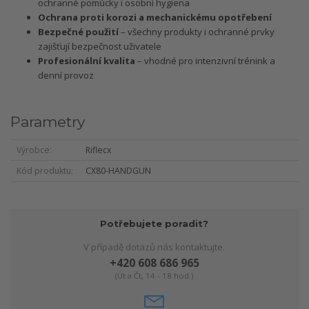
ochranné pomůcky i osobní hygiena
Ochrana proti korozi a mechanickému opotřebení
Bezpečné použití
– všechny produkty i ochranné prvky
zajišťují bezpečnost uživatele
Profesionální kvalita
– vhodné pro intenzivní trénink a
denní provoz
Parametry
Výrobce
Riflecx
Kód produktu
CX80-HANDGUN
Potřebujete poradit?
V případě dotazů nás kontaktujte.
+420 608 686 965
(Út a Čt, 14 - 18 hod.)