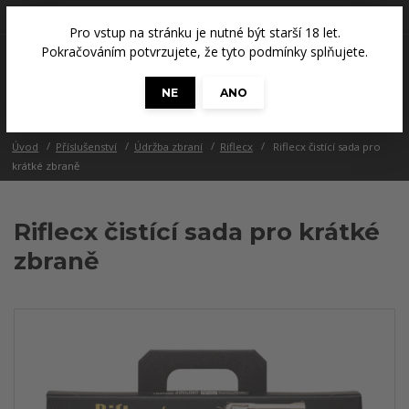
+420 608 686 965
(Út a Čt, 14 - 18 hod.)
Pro vstup na stránku je nutné být starší 18 let.
0
Pokračováním potvrzujete, že tyto podmínky splňujete.
0 Kč
NE
ANO
Menu
Úvod
Příslušenství
Údržba zbraní
Riflecx
Riflecx čistící sada pro
krátké zbraně
Riflecx čistící sada pro krátké
zbraně