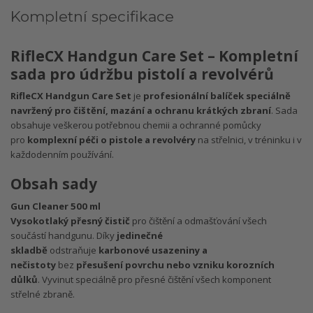
Kompletní specifikace
RifleCX Handgun Care Set – Kompletní
sada pro údržbu pistolí a revolvérů
RifleCX Handgun Care Set
je
profesionální balíček speciálně
navržený pro čištění, mazání a ochranu krátkých zbraní
. Sada
obsahuje veškerou potřebnou chemii a ochranné pomůcky
pro
komplexní péči o pistole a revolvéry
na střelnici, v tréninku i v
každodenním používání.
Obsah sady
Gun Cleaner 500 ml
Vysokotlaký přesný čistič
pro čištění a odmašťování všech
součástí handgunu. Díky
jedinečné
skladbě
odstraňuje
karbonové usazeniny a
nečistoty
bez
přesušení povrchu nebo vzniku korozních
důlků
. Vyvinut speciálně pro přesné čištění všech komponent
střelné zbraně.