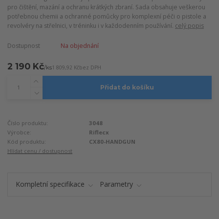
pro čištění, mazání a ochranu krátkých zbraní. Sada obsahuje veškerou
potřebnou chemii a ochranné pomůcky pro komplexní péči o pistole a
revolvéry na střelnici, v tréninku i v každodenním používání.
celý popis
Dostupnost
Na objednání
2 190 Kč
/
ks
1 809,92 Kč
bez DPH
Přidat do košíku
Číslo produktu:
3048
Výrobce:
Riflecx
Kód produktu:
CX80-HANDGUN
Hlídat cenu / dostupnost
Kompletní specifikace
Parametry