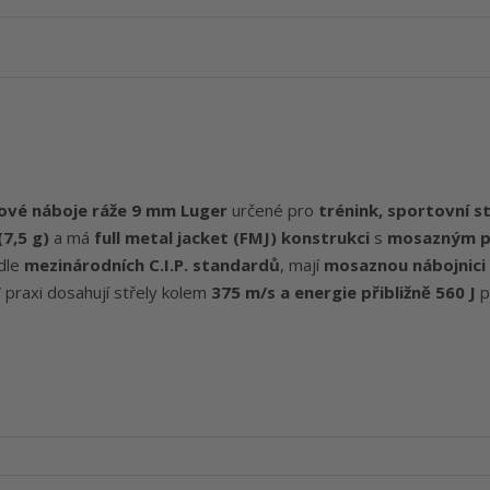
lové náboje ráže 9 mm Luger
určené pro
trénink, sportovní s
(7,5 g)
a má
full metal jacket (FMJ) konstrukci
s
mosazným p
odle
mezinárodních C.I.P. standardů
, mají
mosaznou nábojnici 
V praxi dosahují střely kolem
375 m/s a energie přibližně 560 J
p