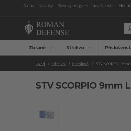
O nás
Novinky
Slevový program
Napište nám
Nenašli
Zbraně
Střelivo
Příslušenst
Úvod
Střelivo
Pistolové
STV SCORPIO 9mm L
STV SCORPIO 9mm Lu