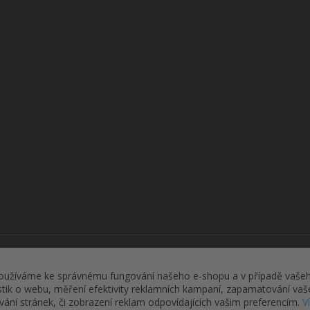
Upravit sběr cookies.
oužíváme ke správnému fungování našeho e-shopu a v případě vašeh
istik o webu, měření efektivity reklamních kampaní, zapamatování va
ívání stránek, či zobrazení reklam odpovídajících vašim preferencím.
V