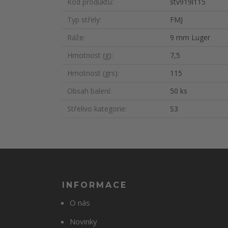
Kód produktu
stv919l115
Typ střely
FMJ
Ráže
9 mm Luger
Hmotnost (g)
7,5
Hmotnost (grs)
115
Obsah balení
50 ks
Střelivo kategorie
S3
INFORMACE
O nás
Novinky