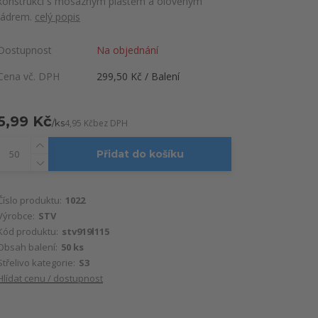
konstrukci s mosazným pláštěm a olověným
jádrem.
celý popis
Dostupnost
Na objednání
Cena vč. DPH
299,50 Kč / Balení
5,99 Kč
/
ks
4,95 Kč
bez DPH
Přidat do košíku
Číslo produktu:
1022
Výrobce:
STV
Kód produktu:
stv919l115
Obsah balení:
50 ks
Střelivo kategorie:
S3
Hlídat cenu / dostupnost