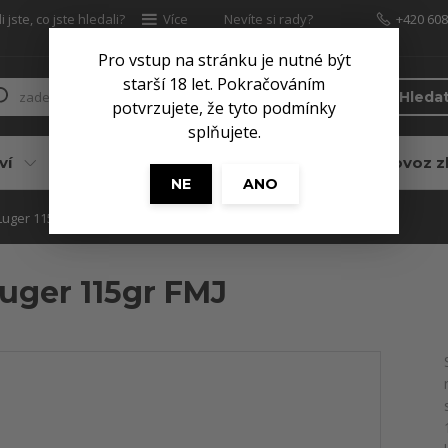
 jste, co jste hledali?
Více
Nevíte si rady?
+420 608
Zavolejte.
Pro vstup na stránku je nutné být
starší 18 let. Pokračováním
Hleda
potvrzujete, že tyto podmínky
splňujete.
ví
Pro myslivce
Služby
Dovoz z
NE
ANO
uger 115gr FMJ
ger 115gr FMJ