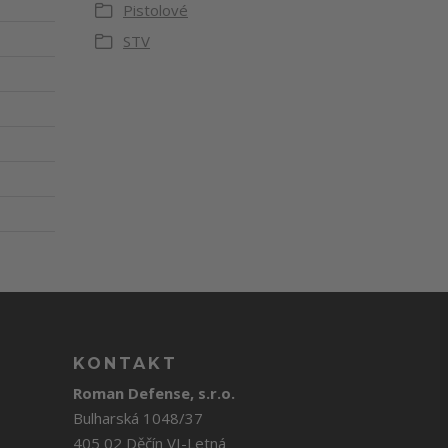
Pistolové
STV
KONTAKT
Roman Defense, s.r.o.
Bulharská 1048/37
405 02 Děčín VI-Letná