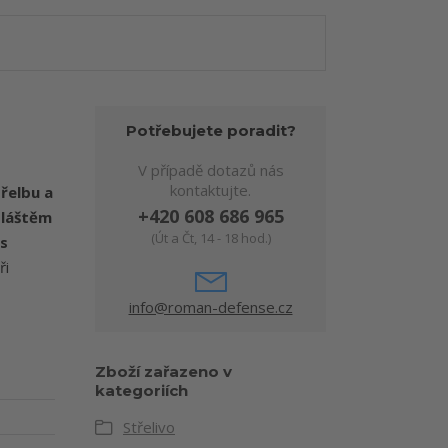
Potřebujete poradit?
V případě dotazů nás
kontaktujte.
třelbu a
+420 608 686 965
láštěm
(Út a Čt, 14 - 18 hod.)
s
ři
info@roman-defense.cz
Zboží zařazeno v
kategoriích
Střelivo