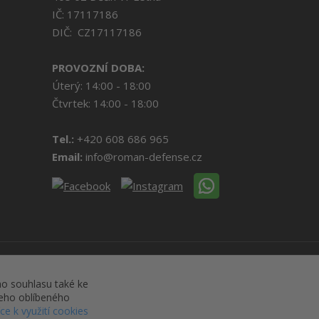
IČ: 17117186
DIČ: CZ17117186
PROVOZNÍ DOBA:
Úterý: 14:00 - 18:00
Čtvrtek: 14:00 - 18:00
Tel.:
+420 608 686 965
Email:
info@roman-defense.cz
o souhlasu také ke
šeho oblíbeného
íce k využití cookies