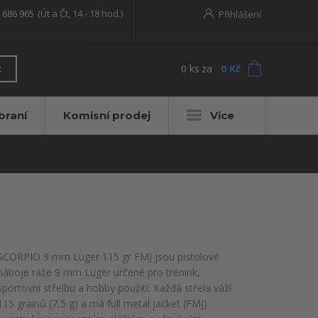
 686 965
(Út a Čt, 14 - 18 hod.)
Přihlášení
0
ks
za
0 Kč
t
braní
Komisní prodej
Více
SCORPIO 9 mm Luger 115 gr FMJ jsou pistolové
náboje ráže 9 mm Luger určené pro trénink,
sportovní střelbu a hobby použití. Každá střela váží
115 grainů (7,5 g) a má full metal jacket (FMJ)