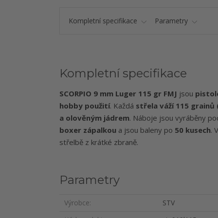
Kompletní specifikace
Parametry
Kompletní specifikace
SCORPIO 9 mm Luger 115 gr FMJ
jsou
pisto
hobby použití
. Každá
střela váží 115 grainů 
a olověným jádrem
. Náboje jsou vyráběny p
boxer zápalkou
a jsou baleny po
50 kusech
. 
střelbě z krátké zbraně.
Parametry
Výrobce
STV