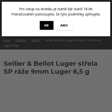
+420 608 686 965
(Út a Čt, 14 - 18 hod.)
Pro vstup na stránku je nutné být starší 18 let.
0
Pokračováním potvrzujete, že tyto podmínky splňujete.
0 Kč
NE
ANO
Menu
Úvod
Střelivo
Střely
Sellier & Bellot Luger střela SP ráže 9mm
Luger 6,5 g
Sellier & Bellot Luger střela
SP ráže 9mm Luger 6,5 g