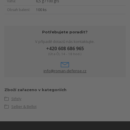
Váha
6,5 g / 100 grs
Obsah balení
100 ks
Potřebujete poradit?
V případě dotazů nás kontaktujte.
+420 608 686 965
(Út a Čt, 14 - 18 hod.)
info@roman-defense.cz
Zboží zařazeno v kategoriích
Střely
Sellier & Bellot