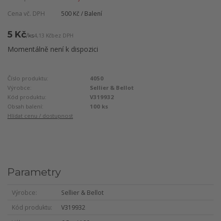
Cena vč. DPH
500 Kč / Balení
5 Kč
/
ks
4,13 Kč
bez DPH
Momentálně není k dispozici
Číslo produktu:
4050
Výrobce:
Sellier & Bellot
Kód produktu:
V319932
Obsah balení:
100 ks
Hlídat cenu / dostupnost
Parametry
Výrobce
Sellier & Bellot
Kód produktu
V319932