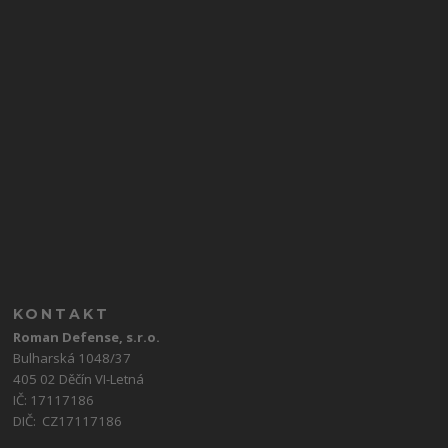
KONTAKT
Roman Defense, s.r.o.
Bulharská 1048/37
405 02 Děčín VI-Letná
IČ: 17117186
DIČ: CZ17117186