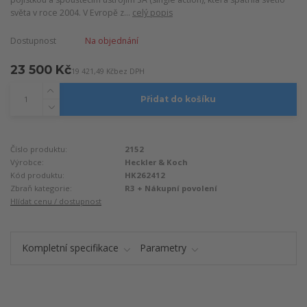
světa v roce 2004. V Evropě z...
celý popis
Dostupnost
Na objednání
23 500 Kč
19 421,49 Kč
bez DPH
Přidat do košíku
Číslo produktu:
2152
Výrobce:
Heckler & Koch
Kód produktu:
HK262412
Zbraň kategorie:
R3 + Nákupní povolení
Hlídat cenu / dostupnost
Kompletní specifikace
Parametry