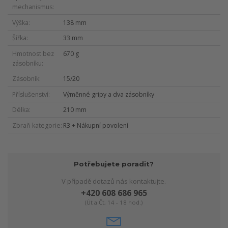
mechanismus
Výška
138 mm
Šířka
33 mm
Hmotnost bez
670 g
zásobníku
Zásobník
15/20
Příslušenství
Výměnné gripy a dva zásobníky
Délka
210 mm
Zbraň kategorie
R3 + Nákupní povolení
Potřebujete poradit?
V případě dotazů nás kontaktujte.
+420 608 686 965
(Út a Čt, 14 - 18 hod.)