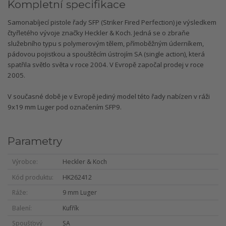
Kompletní specifikace
Samonabíjecí pistole řady SFP (Striker Fired Perfection) je výsledkem
čtyřletého vývoje značky Heckler & Koch. Jedná se o zbraňe
služebního typu s polymerovým tělem, přímoběžným úderníkem,
pádovou pojistkou a spouštěcím ústrojím SA (single action), která
spatřila světlo světa v roce 2004. V Evropě započal prodej v roce
2005.
V současné době je v Evropě jediný model této řady nabízen v ráži
9x19 mm Luger pod označením SFP9.
Parametry
Výrobce
Heckler & Koch
Kód produktu
HK262412
Ráže
9 mm Luger
Balení
Kufřík
Spoušťový
SA