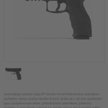
Samonabíjecí pistole řady SFP (Striker Fired Perfection) je výsledkem
čtyřletého vývoje značky Heckler & Koch. Jedná se o zbraňe služebního
typu s polymerovým tělem, přímoběžným úderníkem, pádovou
pojistkou a spouštěcím ústrojím SA (single action), která spatřila světlo