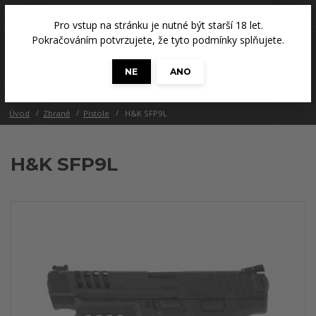
+420 608 686 965
(Út a Čt, 14 - 18 hod.)
Pro vstup na stránku je nutné být starší 18 let.
0
Pokračováním potvrzujete, že tyto podmínky splňujete.
0 Kč
NE
ANO
Menu
Úvod
Zbraně
Pistole
H&K SFP9L
H&K SFP9L