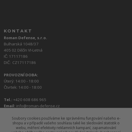
KONTAKT
Roman Defense, s.r.o.
Bulharská 1048/37
405 02 Děčín VI-Letná
IČ: 17117186
DIČ: CZ17117186
PROVOZNÍ DOBA:
Úterý: 14:00 - 18:00
Čtvrtek: 14:00 - 18:00
Tel.:
+420 608 686 965
Email:
info@roman-defense.cz
Soubory cookies používáme ke správnému fungování našeho e-
shopu a v případě vašeho souhlasu také ke sledování statistik o
webu, měření efektivity reklamních kampaní, zapamatování