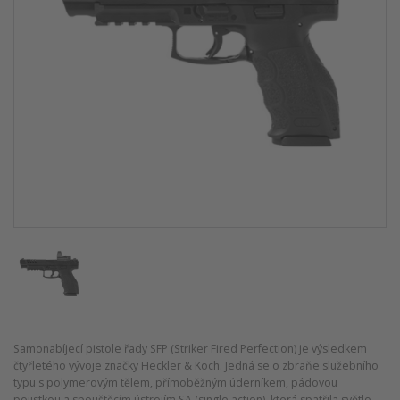
Samonabíjecí pistole řady SFP (Striker Fired Perfection) je výsledkem
čtyřletého vývoje značky Heckler & Koch. Jedná se o zbraňe služebního
typu s polymerovým tělem, přímoběžným úderníkem, pádovou
pojistkou a spouštěcím ústrojím SA (single action), která spatřila světlo