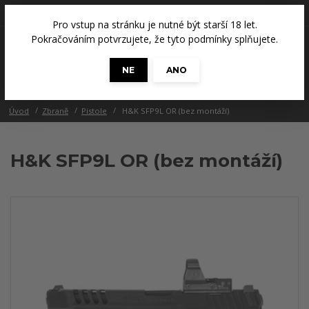
+420 608 686 965
(Út a Čt, 14 - 18 hod.)
Pro vstup na stránku je nutné být starší 18 let.
0
Pokračováním potvrzujete, že tyto podmínky splňujete.
0 Kč
NE
ANO
Menu
Úvod
Zbraně
Pistole
H&K SFP9L OR (bez montáží)
H&K SFP9L OR (bez montáží)