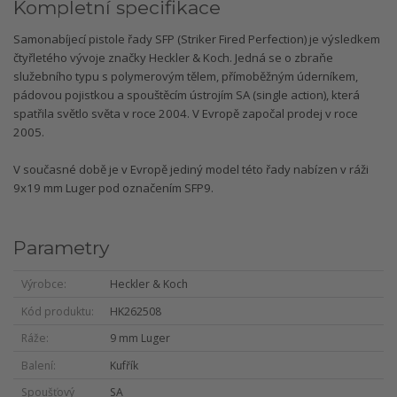
Kompletní specifikace
Samonabíjecí pistole řady SFP (Striker Fired Perfection) je výsledkem
čtyřletého vývoje značky Heckler & Koch. Jedná se o zbraňe
služebního typu s polymerovým tělem, přímoběžným úderníkem,
pádovou pojistkou a spouštěcím ústrojím SA (single action), která
spatřila světlo světa v roce 2004. V Evropě započal prodej v roce
2005.
V současné době je v Evropě jediný model této řady nabízen v ráži
9x19 mm Luger pod označením SFP9.
Parametry
Výrobce
Heckler & Koch
Kód produktu
HK262508
Ráže
9 mm Luger
Balení
Kufřík
Spoušťový
SA