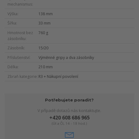
mechanismus
Výška
138 mm
Šířka
33 mm
Hmotnost bez
760 g
zásobníku
Zásobník
15/20
Příslušenství
Výměnné gripy a dva zásobníky
Délka
210 mm
Zbraň kategorie
R3 + Nákupní povolení
Potřebujete poradit?
V případě dotazů nás kontaktujte.
+420 608 686 965
(Út a Čt, 14 - 18 hod.)