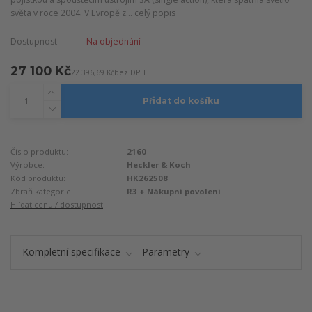
světa v roce 2004. V Evropě z...
celý popis
Dostupnost
Na objednání
27 100 Kč
22 396,69 Kč
bez DPH
Přidat do košíku
Číslo produktu:
2160
Výrobce:
Heckler & Koch
Kód produktu:
HK262508
Zbraň kategorie:
R3 + Nákupní povolení
Hlídat cenu / dostupnost
Kompletní specifikace
Parametry