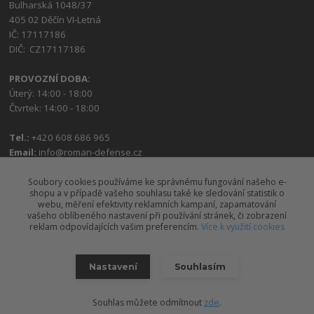
Bulharská 1048/37
405 02 Děčín VI-Letná
IČ: 17117186
DIČ: CZ17117186
PROVOZNÍ DOBA:
Úterý: 14:00 - 18:00
Čtvrtek: 14:00 - 18:00
Tel.:
+420 608 686 965
Email:
info@roman-defense.cz
Soubory cookies používáme ke správnému fungování našeho e-
shopu a v případě vašeho souhlasu také ke sledování statistik o
webu, měření efektivity reklamních kampaní, zapamatování
vašeho oblíbeného nastavení při používání stránek, či zobrazení
reklam odpovídajících vašim preferencím.
Více k využití cookies
Upravit sběr cookies.
Nastavení
Souhlasím
2026 © Roman Defense, s.r.o.
Souhlas můžete odmítnout
zde
.
Vytvořeno na
Eshop-rychle.cz