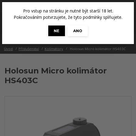
+420 608 686 965
(Út a Čt, 14 - 18 hod.)
Pro vstup na stránku je nutné být starší 18 let.
0
Pokračováním potvrzujete, že tyto podmínky splňujete.
0 Kč
NE
ANO
Menu
Úvod
Příslušenství
Kolimátory
Holosun Micro kolimátor HS403C
Holosun Micro kolimátor
HS403C