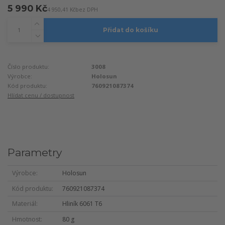
5 990 Kč
4 950,41 Kč
bez DPH
Přidat do košíku
Číslo produktu:
3008
Výrobce:
Holosun
Kód produktu:
760921087374
Hlídat cenu / dostupnost
Parametry
Výrobce
Holosun
Kód produktu
760921087374
Materiál
Hliník 6061 T6
Hmotnost
80 g