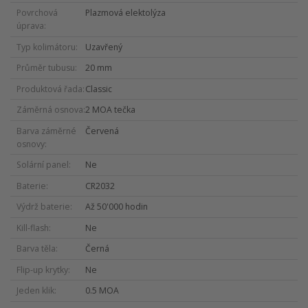
Povrchová
Plazmová elektolýza
úprava
Typ kolimátoru
Uzavřený
Průměr tubusu
20 mm
Produktová řada
Classic
Záměrná osnova
2 MOA tečka
Barva záměrné
Červená
osnovy
Solární panel
Ne
Baterie
CR2032
Výdrž baterie
Až 50'000 hodin
Kill-flash
Ne
Barva těla
Černá
Flip-up krytky
Ne
Jeden klik
0.5 MOA