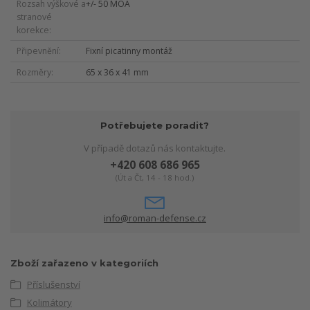
Rozsah výškové a
+/- 50 MOA
stranové
korekce
Připevnění
Fixní picatinny montáž
Rozměry
65 x 36 x 41 mm
Potřebujete poradit?
V případě dotazů nás kontaktujte.
+420 608 686 965
(Út a Čt, 14 - 18 hod.)
info@roman-defense.cz
Zboží zařazeno v kategoriích
Příslušenství
Kolimátory