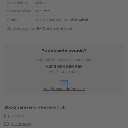
Délka hlavně
538 mm
Celková délka
1250 mm
Optika
gamo 3-9x40 WR součástí balení
Zbraň kategorie
NO (Občanský průkaz)
Potřebujete poradit?
V případě dotazů nás kontaktujte.
+420 608 686 965
(Út a Čt, 14 - 18 hod.)
info@roman-defense.cz
Zboží zařazeno v kategoriích
Zbraně
Vzduchovky