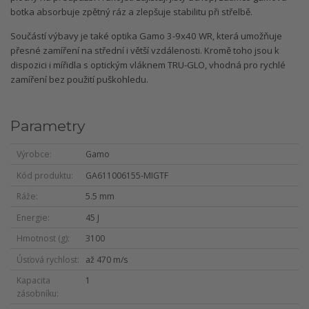
botka absorbuje zpětný ráz a zlepšuje stabilitu při střelbě.
Součástí výbavy je také optika Gamo 3-9x40 WR, která umožňuje
přesné zamíření na střední i větší vzdálenosti. Kromě toho jsou k
dispozici i mířidla s optickým vláknem TRU-GLO, vhodná pro rychlé
zamíření bez použití puškohledu.
Parametry
Výrobce
Gamo
Kód produktu
GA611006155-MIGTF
Ráže
5.5 mm
Energie
45 J
Hmotnost (g)
3100
Úsťová rychlost
až 470 m/s
Kapacita
1
zásobníku