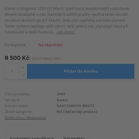
Gamo G-Magnum 1250 IGT Mach1 patří mezi nejvýkonnější vzduchové
zbraně dostupné u nás. Namísto tradiční pružiny využívá tento model
moderní technologii IGT Mach1, tedy píst naplněný inertním plynem.
Tento systém zajišťuje vyšší výkon, nižší zpětný ráz, plynulejší chod při
natahování a delší životnos...
celý popis
Dostupnost
Na objednání
8 500 Kč
7 024,79 Kč
bez DPH
Přidat do košíku
Číslo produktu:
2082
Výrobce:
Gamo
Kód produktu:
GA611006155-MIGTF
Zbraň kategorie:
NO (Občanský průkaz)
Hlídat cenu / dostupnost
Kompletní specifikace
Parametry