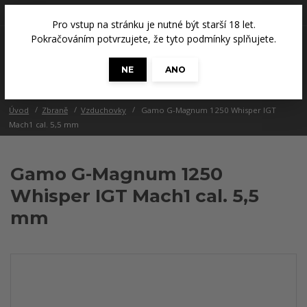
+420 608 686 965
(Út a Čt, 14 - 18 hod.)
Pro vstup na stránku je nutné být starší 18 let.
0
Pokračováním potvrzujete, že tyto podmínky splňujete.
0 Kč
NE
ANO
Menu
Úvod
Zbraně
Vzduchovky
Gamo G-Magnum 1250 Whisper IGT
Mach1 cal. 5,5 mm
Gamo G-Magnum 1250
Whisper IGT Mach1 cal. 5,5
mm