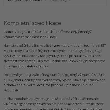
Kompletní specifikace
Gamo G-Magnum 1250 IGT Mach1 patří mezi nejvýkonnější
vzduchové zbraně dostupné u nás.
Namísto tradiční pružiny využívá tento model moderní technologii IGT
Mach1, tedy píst naplněný inertním plynem. Tento systém zajišťuje
vyšší výkon, nižší zpětný ráz, plynulejší chod při natahování a delší
životnost celé zbraně. Díky tomu nabízí vzduchovka vyšší přesnost a
příjemnější uživatelský zážitek.
Do hlavně je integrován účinný tlumič hluku, který významně snižuje
hluk výstřelu, aniž by snižoval samotný výkon. Hlaveň je drážkovaná
a zhotovena z kvalitní oceli, což přispívá k přesnosti i dlouhé
životnosti.
Pažba z odolného polymeru je lehká, odolná vůči povětrnostním
vlivům a ergonomicky navržená pro pohodlné držení. Protiskluzové
plochy na předpažbí i rukojeti zajišťují jistý úchop, zatímco gumová