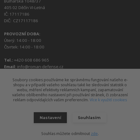
Bulharská 1048/37
405 02 Děčín VI-Letná
IČ: 17117186
DIČ: CZ17117186
PROVOZNÍ DOBA:
Úterý: 14:00 - 18:00
Čtvrtek: 14:00 - 18:00
Tel.:
+420 608 686 965
Email:
info@roman-defense.cz
Soubory cookies používáme ke správnému fungování našeho e-
shopu a v případě vašeho souhlasu také ke sledování statistik o
webu, měření efektivity reklamních kampaní, zapamatování
vašeho oblíbeného nastavení při používání stránek, či zobrazení
reklam odpovídajících vašim preferencím.
Více k využití cookies
Upravit sběr cookies.
Nastavení
Souhlasím
2026 © Roman Defense, s.r.o.
Souhlas můžete odmítnout
zde
.
Vytvořeno na
Eshop-rychle.cz