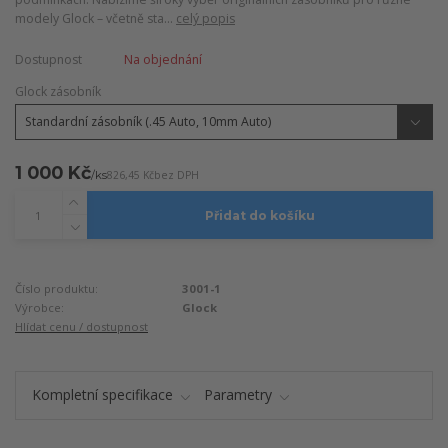
modely Glock – včetně sta...
celý popis
Dostupnost
Na objednání
Glock zásobník
1 000 Kč
/
ks
826,45 Kč
bez DPH
Přidat do košíku
Číslo produktu:
3001-1
Výrobce:
Glock
Hlídat cenu / dostupnost
Kompletní specifikace
Parametry