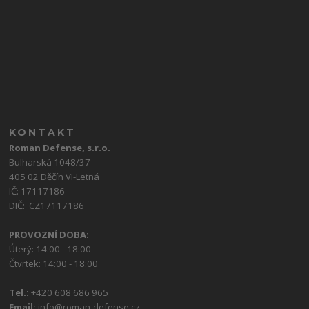
KONTAKT
Roman Defense, s.r.o.
Bulharská 1048/37
405 02 Děčín VI-Letná
IČ: 17117186
DIČ: CZ17117186
PROVOZNÍ DOBA:
Úterý: 14:00 - 18:00
Čtvrtek: 14:00 - 18:00
Tel.:
+420 608 686 965
Email:
info@roman-defense.cz