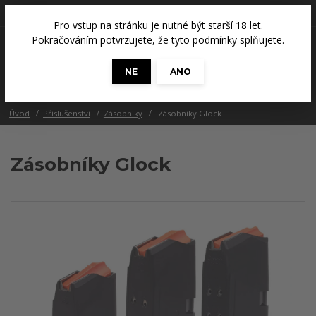
+420 608 686 965
(Út a Čt, 14 - 18 hod.)
Pro vstup na stránku je nutné být starší 18 let.
0
Pokračováním potvrzujete, že tyto podmínky splňujete.
0 Kč
NE
ANO
Menu
Úvod
Příslušenství
Zásobníky
Zásobníky Glock
Zásobníky Glock