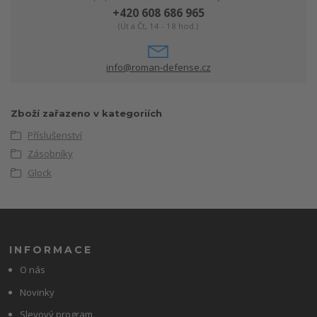
+420 608 686 965
(Út a Čt, 14 - 18 hod.)
info@roman-defense.cz
Zboží zařazeno v kategoriích
Příslušenství
Zásobníky
Glock
INFORMACE
O nás
Novinky
Slevový program