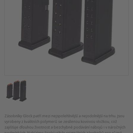
Zásobníky Glock patří mezi nejspolehlivější a nejodolnější na trhu. Jsou
vyrobeny z kvalitních polymerů se zesílenou kovovou vložkou, což
zajišťuje dlouhou životnost a bezchybné podávání nábojů i v náročných
podmínkách. Nabízíme široký výběr originálních zásobníků pro různé