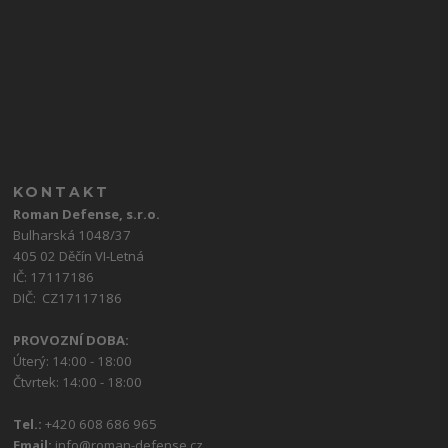
KONTAKT
Roman Defense, s.r.o.
Bulharská 1048/37
405 02 Děčín VI-Letná
IČ: 17117186
DIČ: CZ17117186
PROVOZNÍ DOBA:
Úterý: 14:00 - 18:00
Čtvrtek: 14:00 - 18:00
Tel.:
+420 608 686 965
Email:
info@roman-defense.cz