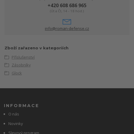
+420 608 686 965
(Út a Čt, 14 - 18 hod.)
info@roman-defense.cz
Zboží zařazeno v kategoriích
Příslušenství
Zásobníky
Glock
INFORMACE
O nás
Novinky
Slevový program