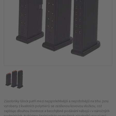
Zásobníky Glock patří mezi nejspolehlivější a nejodolnější na trhu. Jsou
vyrobeny z kvalitních polymerů se zesílenou kovovou vložkou, což
zajišťuje dlouhou životnost a bezchybné podávání nábojů i v náročných
podmínkách. Nabízíme široký výběr originálních zásobníků pro různé