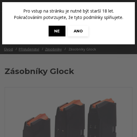
+420 608 686 965
(Út a Čt, 14 - 18 hod.)
Pro vstup na stránku je nutné být starší 18 let.
0
Pokračováním potvrzujete, že tyto podmínky splňujete.
0 Kč
NE
ANO
Menu
Úvod
Příslušenství
Zásobníky
Zásobníky Glock
Zásobníky Glock