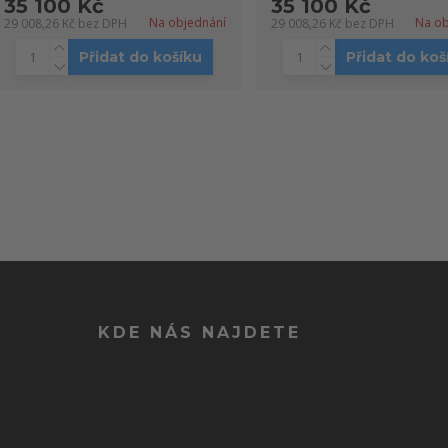
35 100 Kč
35 100 Kč
Na objednání
Na ob
29 008,26 Kč
bez DPH
29 008,26 Kč
bez DPH
Přidat do košíku
Přidat do koš
KDE NÁS NAJDETE