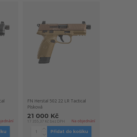
cal
FN Herstal 502 22 LR Tactical
Písková
21 000 Kč
jednání
Na objednání
17 355,37 Kč
bez DPH
íku
Přidat do košíku