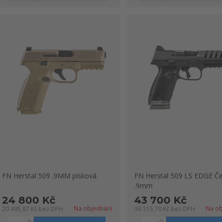
FN Herstal 509 .9MM písková
FN Herstal 509 LS EDGE Č
.9mm
24 800 Kč
43 700 Kč
Na objednání
Na ob
20 495,87 Kč
bez DPH
36 115,70 Kč
bez DPH