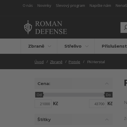
O nás
Novinky
Slevový program
Napište nám
Nenašli
Zbraně
Střelivo
Příslušenst
Úvod
Zbraně
Pistole
FN Herstal
Cena:
Od
Do
N
Kč
Kč
Z
Štítky