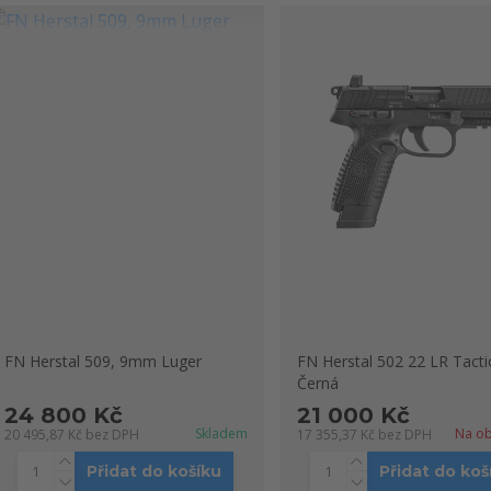
FN Herstal 509, 9mm Luger
FN Herstal 502 22 LR Tacti
Černá
24 800 Kč
21 000 Kč
Skladem
Na ob
20 495,87 Kč
bez DPH
17 355,37 Kč
bez DPH
Přidat do košíku
Přidat do koš