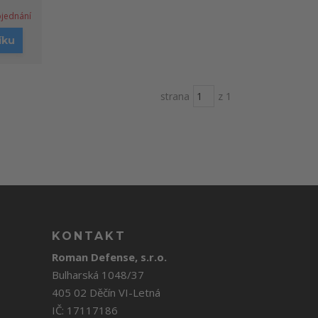
jednání
íku
strana
z 1
KONTAKT
Roman Defense, s.r.o.
Bulharská 1048/37
405 02 Děčín VI-Letná
IČ: 17117186