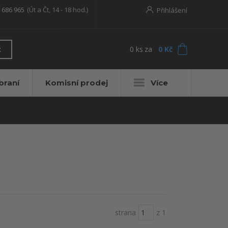
 686 965
(Út a Čt, 14 - 18 hod.)
Přihlášení
0
ks
za
0 Kč
t
braní
Komisní prodej
Více
strana
z 1