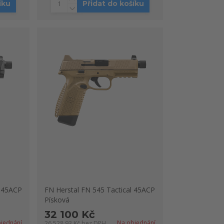
íku
Přidat do košíku
l 45ACP
FN Herstal FN 545 Tactical 45ACP
Písková
32 100 Kč
jednání
Na objednání
26 528,93 Kč
bez DPH