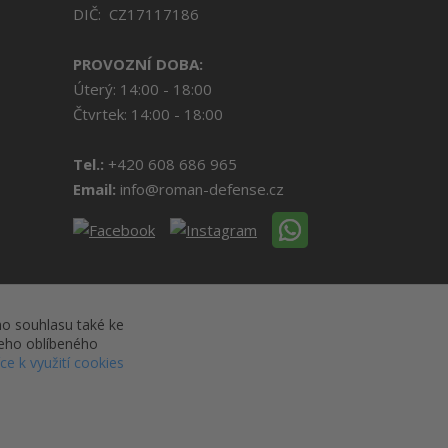
DIČ: CZ17117186
PROVOZNÍ DOBA:
Úterý: 14:00 - 18:00
Čtvrtek: 14:00 - 18:00
Tel.:
+420 608 686 965
Email:
info@roman-defense.cz
o souhlasu také ke
šeho oblíbeného
íce k využití cookies