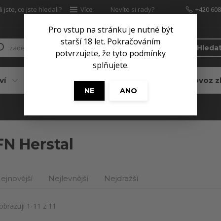
 jste, co jste hledali?
Více
Nevíte si rady?
+420 608
Zavolejte.
Pro vstup na stránku je nutné být
starší 18 let. Pokračováním
Hleda
potvrzujete, že tyto podmínky
splňujete.
ví
Pro myslivce
Služby
Dovoz z
NE
ANO
FN Herstal
ejnovější
Nejlevnější
Nejdražší
obrazuji 1-11 z 11