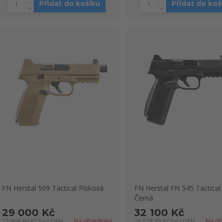
Přidat do košíku
Přidat do koš
FN Herstal 509 Tactical Písková
FN Herstal FN 545 Tactica
Černá
29 000 Kč
32 100 Kč
Na objednání
Na ob
23 966,94 Kč
bez DPH
26 528,93 Kč
bez DPH