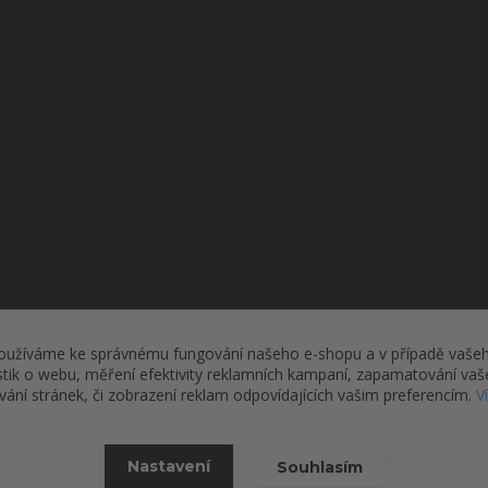
oužíváme ke správnému fungování našeho e-shopu a v případě vašeh
Upravit sběr cookies.
istik o webu, měření efektivity reklamních kampaní, zapamatování va
ívání stránek, či zobrazení reklam odpovídajících vašim preferencím.
V
2026 © Roman Defense, s.r.o.
Nastavení
Souhlasím