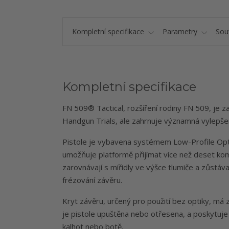
Kompletní specifikace
Parametry
Souv
Kompletní specifikace
FN 509® Tactical, rozšíření rodiny FN 509, je z
Handgun Trials, ale zahrnuje významná vylepše
Pistole je vybavena systémem Low-Profile Op
umožňuje platformě přijímat více než deset ko
zarovnávají s mířidly ve výšce tlumiče a zůstá
frézování závěru.
Kryt závěru, určený pro použití bez optiky, má z
je pistole upuštěna nebo otřesena, a poskytuj
kalhot nebo botě.