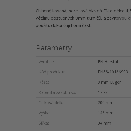
Chladně kovaná, nerezová hlaveň FN o délce 4,5 
většinu dostupných 9mm tlumičů, a závitovou 
použití, dokončují horní část.
Parametry
Výrobce
FN Herstal
Kód produktu
FN66-10166993
Ráže
9 mm Luger
Kapacita zásobníku
17 ks
Celková délka
200 mm
Výška
146 mm
Šířka
34 mm