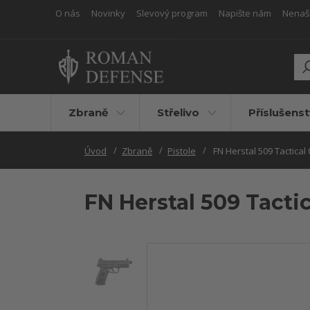
O nás
Novinky
Slevový program
Napište nám
Nenašli
Zbraně
Střelivo
Příslušenst
Úvod
Zbraně
Pistole
FN Herstal 509 Tactical
FN Herstal 509 Tacti