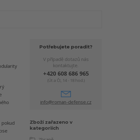
Potřebujete poradit?
V případě dotazů nás
kontaktujte.
dularity
+420 608 686 965
(Út a Čt, 14 - 18 hod.)
rý
e
info@roman-defense.cz
ímého
Zboží zařazeno v
, pokud
kategoriích
apse
Zbraně