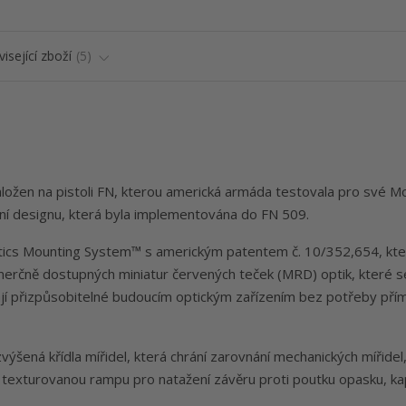
isející zboží
5
aložen na pistoli FN, kterou americká armáda testovala pro své Mo
ní designu, která byla implementována do FN 509.
tics Mounting System™ s americkým patentem č. 10/352,654, kte
merčně dostupných miniatur červených teček (MRD) optik, které s
vají přizpůsobitelné budoucím optickým zařízením bez potřeby př
výšená křídla mířidel, která chrání zarovnání mechanických mířidel
e texturovanou rampu pro natažení závěru proti poutku opasku, k