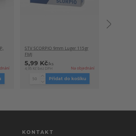
P,
STV SCORPIO 9mm Luger 115gr
STV SCORPIO
FMJ
FMJ
5,99 Kč
5,99 Kč
/
ks
/
dnání
Na objednání
4,95 Kč
bez DPH
4,95 Kč
bez DP
u
Přidat do košíku
KONTAKT