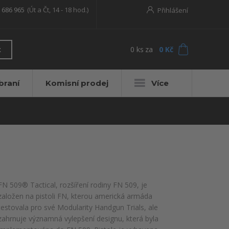
 686 965
(Út a Čt, 14 - 18 hod.)
Přihlášení
0
ks
za
0 Kč
t
braní
Komisní prodej
Více
FN 509® Tactical, rozšíření rodiny FN 509, je
založen na pistoli FN, kterou americká armáda
testovala pro své Modularity Handgun Trials, ale
zahrnuje významná vylepšení designu, která byla