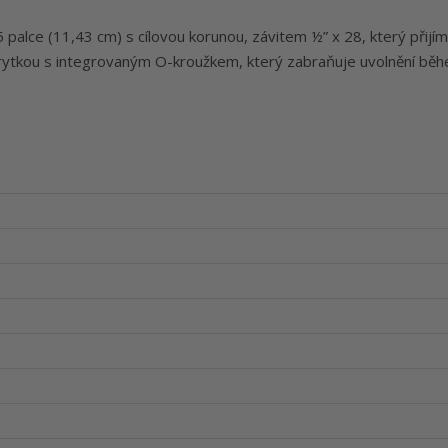
palce (11,43 cm) s cílovou korunou, závitem ½” x 28, který přijí
krytkou s integrovaným O-kroužkem, který zabraňuje uvolnění bě