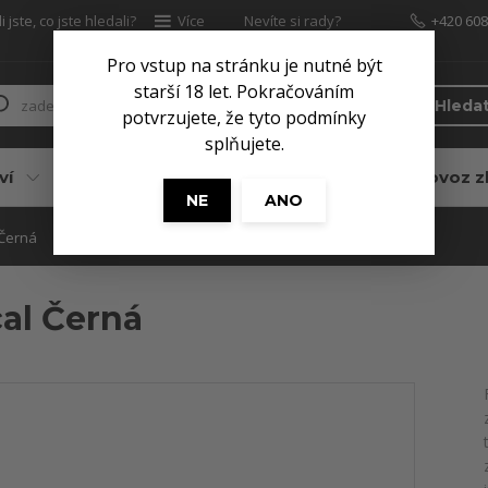
 jste, co jste hledali?
Více
Nevíte si rady?
+420 608
Zavolejte.
Pro vstup na stránku je nutné být
starší 18 let. Pokračováním
Hleda
potvrzujete, že tyto podmínky
splňujete.
ví
Pro myslivce
Služby
Dovoz z
NE
ANO
 Černá
cal Černá