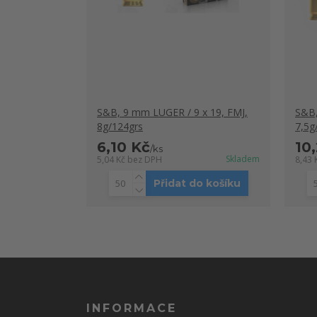
S&B, 9 mm LUGER / 9 x 19, FMJ,
S&B,
8g/124grs
7,5g
6,10 Kč
10
/
ks
Skladem
5,04 Kč
bez DPH
8,43 
Přidat do košíku
INFORMACE