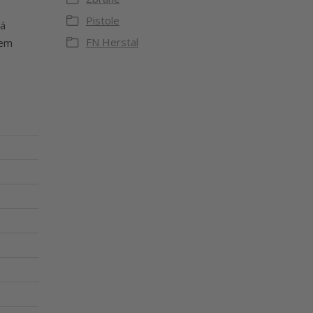
Pistole
má
FN Herstal
hem