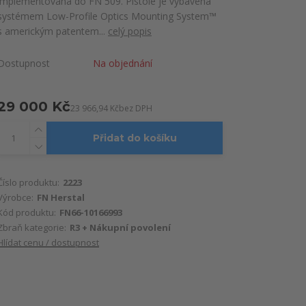
implementována do FN 509. Pistole je vybavena
systémem Low-Profile Optics Mounting System™
s americkým patentem...
celý popis
Dostupnost
Na objednání
29 000 Kč
23 966,94 Kč
bez DPH
Přidat do košíku
Číslo produktu:
2223
Výrobce:
FN Herstal
Kód produktu:
FN66-10166993
Zbraň kategorie:
R3 + Nákupní povolení
Hlídat cenu / dostupnost